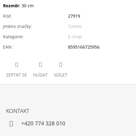
Rozměr
: 30 cm
Kód
27919
Jméno značky
:
Tommi
Kategorie
:
E-shop
EAN
:
8595166725956
ZEPTAT SE
HLÍDAT
SDÍLET
Z
Á
KONTAKT
P
A
+420 774 328 010
T