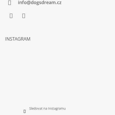
Í
info@dogsdream.cz
Facebook
Instagram
INSTAGRAM
Sledovat na Instagramu