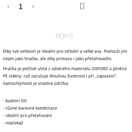
U
DO
J
KOŠÍKU
E
M
E
POPIS
DOKAS
TYČINKY
Z
Díky své velikosti je ideální pro střední a velké psy. Poslouží jim
HOVĚZÍ
KŮŽE
nejen jako hračka, ale díky provazu i jako přetahovadlo.
OBALENÉ
KACHNÍM
Hračka je pečlivě ušitá z odolného materiálu OXFORD a plněná
200
PE vlákny, což zaručuje dlouhou životnost i při „zápasení“.
G
Samozřejmostí je snadná údržba.
199
Kč
- kvalitní šití
- různé barevné kombinace
- ideální pro přetahování
- nepískají