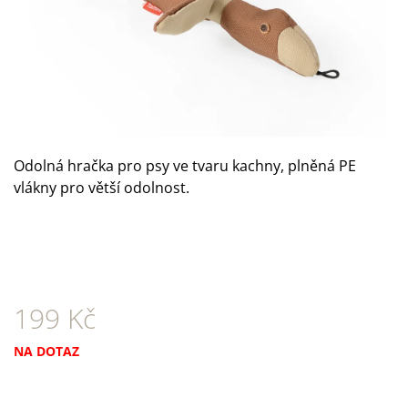
A
J
Í
T
?
Odolná hračka pro psy ve tvaru kachny, plněná PE
vlákny pro větší odolnost.
HLEDAT
D
O
199 Kč
P
O
Měrná
NA DOTAZ
R
cena:
U
Č