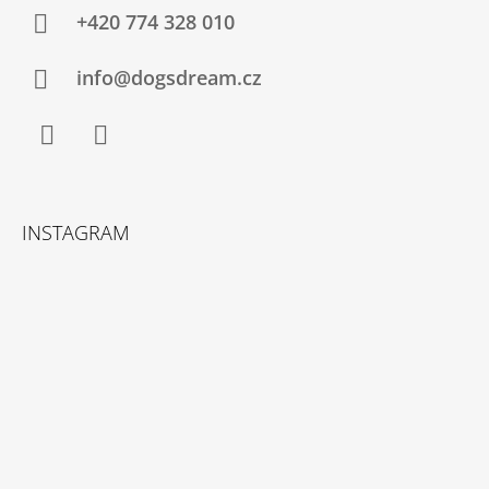
A
+420 774 328 010
T
Í
info@dogsdream.cz
Facebook
Instagram
INSTAGRAM