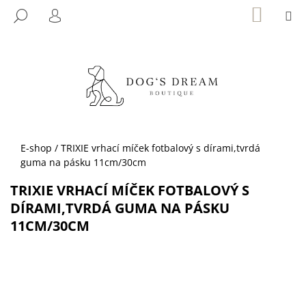
K
Přejít
NÁKUP
M
HLEDAT
KOŠÍK
na
O
PŘIHLÁŠENÍ
ZPĚT
ZPĚT
obsah
Š
Í
C
K
O
P
O
T
Domů
E-shop
/
TRIXIE vrhací míček fotbalový s dírami,tvrdá
Ř
guma na pásku 11cm/30cm
E
TRIXIE VRHACÍ MÍČEK FOTBALOVÝ S
B
DÍRAMI,TVRDÁ GUMA NA PÁSKU
U
11CM/30CM
J
E
T
E
N