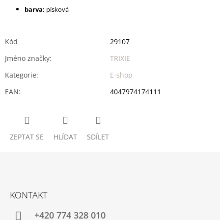
barva:
písková
Kód
29107
Jméno značky
:
TRIXIE
Kategorie
:
E-shop
EAN
:
4047974174111
ZEPTAT SE
HLÍDAT
SDÍLET
Z
Á
KONTAKT
P
A
+420 774 328 010