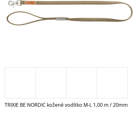
A
J
Í
T
?
HLEDAT
D
O
TRIXIE BE NORDIC kožené vodítko M-L 1,00 m / 20mm
P
O
R
U
Č