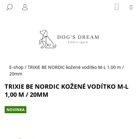
K
Přejít
NÁKUP
M
HLEDAT
KOŠÍK
na
O
PŘIHLÁŠENÍ
ZPĚT
ZPĚT
obsah
Š
Í
C
K
O
P
O
T
Domů
E-shop
/
TRIXIE BE NORDIC kožené vodítko M-L 1,00 m /
Ř
20mm
E
TRIXIE BE NORDIC KOŽENÉ VODÍTKO M-L
B
1,00 M / 20MM
U
J
NOVINKA
E
T
E
N