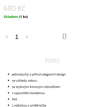
U
J
680 Kč
E
M
Měrná
Skladem
(1 ks)
E
cena:
TRIXIE
SUŠENÝ
DO
VEPŘOVÝ
KOŠÍKU
RYPÁČEK
BÍLÝ
1
KS
POPIS
35
Kč
jednoduchý a přitom elegantní design
ve vzhledu veluru
se stylovým kovovým odznáčkem
s vypouštěcí karabinou
šité
s nášivkou z umělé kůže