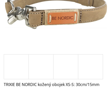
A
J
Í
T
?
HLEDAT
D
O
TRIXIE BE NORDIC kožený obojek XS-S: 30cm/15mm
P
O
R
U
Č