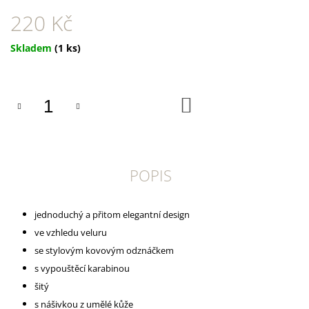
U
J
220 Kč
E
M
Měrná
Skladem
(1 ks)
E
cena:
YOGGIES
KUŘECÍ
DO
A
KOŠÍKU
HOVĚZÍ
MASO,
GRANULE
LISOVANÉ
ZA
POPIS
STUDENA
361
Kč
jednoduchý a přitom elegantní design
ve vzhledu veluru
se stylovým kovovým odznáčkem
s vypouštěcí karabinou
šitý
s nášivkou z umělé kůže