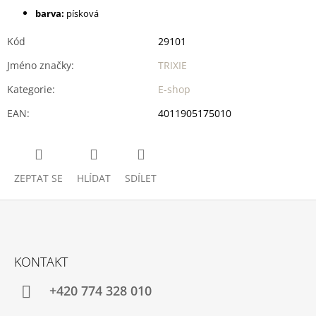
barva:
písková
Kód
29101
Jméno značky
:
TRIXIE
Kategorie
:
E-shop
EAN
:
4011905175010
ZEPTAT SE
HLÍDAT
SDÍLET
Z
Á
KONTAKT
P
A
+420 774 328 010
T