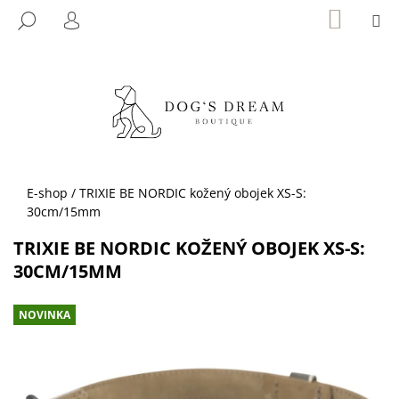
K
Přejít
NÁKUP
M
HLEDAT
KOŠÍK
na
O
PŘIHLÁŠENÍ
ZPĚT
ZPĚT
obsah
Š
Í
C
K
O
P
O
T
Domů
E-shop
/
TRIXIE BE NORDIC kožený obojek XS-S:
Ř
30cm/15mm
E
TRIXIE BE NORDIC KOŽENÝ OBOJEK XS-S:
B
30CM/15MM
U
J
NOVINKA
E
T
E
N