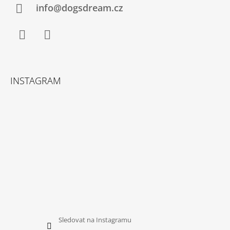
Í
info@dogsdream.cz
Facebook
Instagram
INSTAGRAM
Sledovat na Instagramu