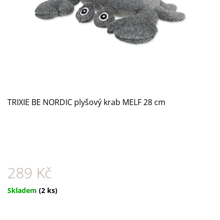
A
J
Í
T
?
TRIXIE BE NORDIC plyšový krab MELF 28 cm
HLEDAT
D
O
289 Kč
P
O
Měrná
Skladem
(2 ks)
R
cena:
U
Č