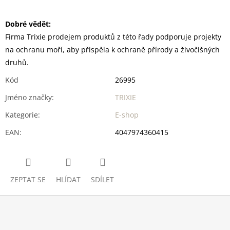
Dobré vědět:
Firma Trixie prodejem produktů z této řady podporuje projekty
na ochranu moří, aby přispěla k ochraně přírody a živočišných
druhů.
Kód
26995
Jméno značky
:
TRIXIE
Kategorie
:
E-shop
EAN
:
4047974360415
ZEPTAT SE
HLÍDAT
SDÍLET
Z