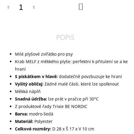
U
DO
J
KOŠÍKU
E
M
E
POPIS
DOKAS
TYČINKY
Z
HOVĚZÍ
Milé plyšové zvířátko pro psy
KŮŽE
Krab MELF z měkkého plyše: perfektní k přitulení se a ke
OBALENÉ
KACHNÍM
hraní
200
S pískátkem v hlavě:
dodatečně povzbuzuje ke hraní
G
Vyšitý obličej:
žádné malé části, které lze spolknout
199
Kč
Měkká náplň
Snadná údržba:
lze prát v pračce při 30°C
Z produktové řady Trixie BE NORDIC
Barva:
modro-šedá
Materiál:
Polyester
Celkové rozměry:
D 28 x Š 17 x V 10 cm