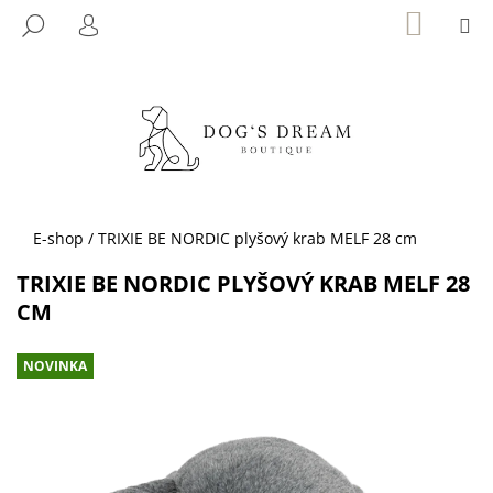
K
Přejít
NÁKUP
M
HLEDAT
KOŠÍK
na
O
PŘIHLÁŠENÍ
ZPĚT
ZPĚT
obsah
Š
Í
C
K
O
P
O
T
Domů
E-shop
/
TRIXIE BE NORDIC plyšový krab MELF 28 cm
Ř
TRIXIE BE NORDIC PLYŠOVÝ KRAB MELF 28
E
CM
B
U
NOVINKA
J
E
T
E
N