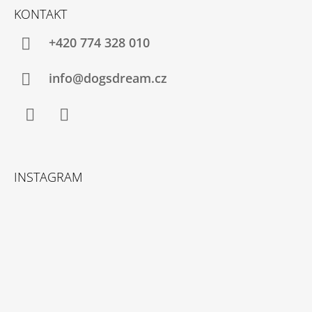
Á
KONTAKT
P
A
+420 774 328 010
T
Í
info@dogsdream.cz
Facebook
Instagram
INSTAGRAM