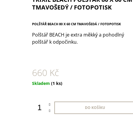
1 KS
TMAVOŠEDÝ / FOTOPOTISK
35 Kč
POLŠTÁŘ BEACH 80 X 60 CM TMAVOŠEDÁ / FOTOPOTISK
Polštář BEACH je extra měkký a pohodlný
polštář k odpočinku.
660 Kč
Měrná
Skladem
(1 ks)
cena:
DO KOŠÍKU