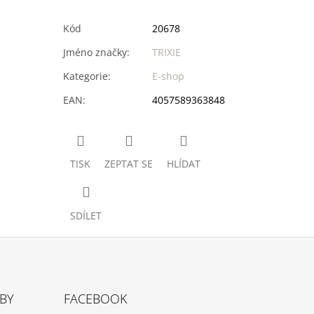
Kód
20678
Jméno značky
:
TRIXIE
Kategorie
:
E-shop
EAN
:
4057589363848
TISK
ZEPTAT SE
HLÍDAT
SDÍLET
TBY
FACEBOOK