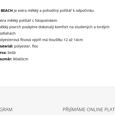
ř BEACH
je extra měkký a pohodlný polštář k odpočinku.
xtra měkký polštář s fotopotiskem
ěkký povrch poskytne dokonalý komfort na studených a tvrdých
odlahách
olyesterová flisová výplň má tloušťku 12 až 14cm
ateriál:
polyester, flos
rva:
šedá
ozměr:
80x60cm
AGRAM
PŘIJÍMÁME ONLINE PLA