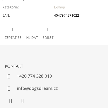
Kategorie
:
E-shop
EAN
:
4047974371022
ZEPTAT SE
HLÍDAT
SDÍLET
Z
Á
KONTAKT
P
A
+420 774 328 010
T
Í
info@dogsdream.cz