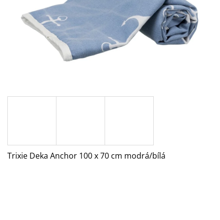
A
J
Í
T
?
HLEDAT
Trixie Deka Anchor 100 x 70 cm modrá/bílá
D
O
P
O
R
U
Č