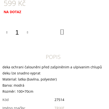
U
599 Kč
J
E
Měrná
NA DOTAZ
M
cena:
E
TRIXIE
DO
KOŠÍKU
SUŠENÝ
VEPŘOVÝ
RYPÁČEK
BÍLÝ
1
KS
POPIS
35
Kč
deka ochrani čalouněni před zašpiněnim a ulpivanim chlupů
deku lze snadno vyprat
Material: latka (bavlna, polyester)
Barva: modrá
Rozměr: 100×70cm
Kód
27514
Jméno značky
:
TRIXIE