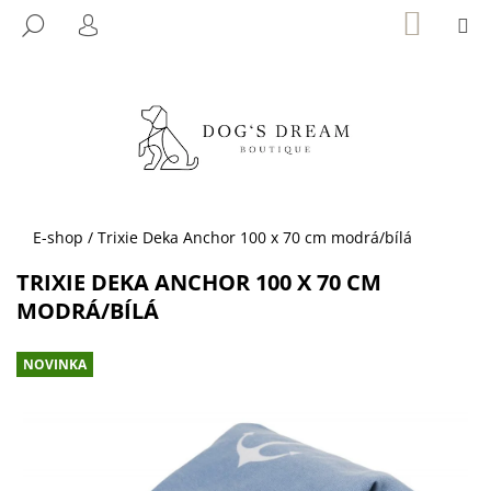
K
Přejít
NÁKUP
M
HLEDAT
KOŠÍK
na
O
PŘIHLÁŠENÍ
ZPĚT
ZPĚT
obsah
Š
Í
C
K
O
P
O
T
Domů
E-shop
/
Trixie Deka Anchor 100 x 70 cm modrá/bílá
Ř
TRIXIE DEKA ANCHOR 100 X 70 CM
E
MODRÁ/BÍLÁ
B
U
NOVINKA
J
E
T
E
N