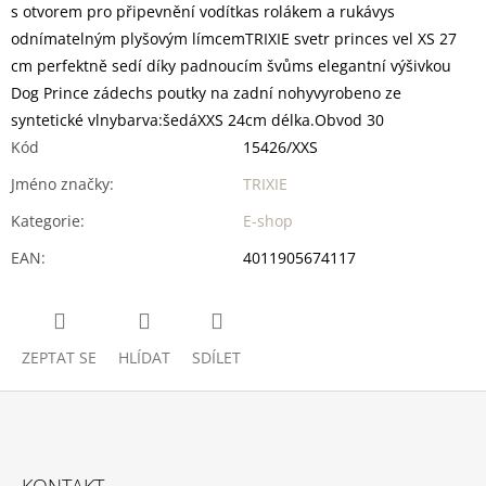
s otvorem pro připevnění vodítkas rolákem a rukávys
odnímatelným plyšovým límcemTRIXIE svetr princes vel XS 27
cm perfektně sedí díky padnoucím švůms elegantní výšivkou
Dog Prince zádechs poutky na zadní nohyvyrobeno ze
syntetické vlnybarva:šedáXXS 24cm délka.Obvod 30
Kód
15426/XXS
Jméno značky
:
TRIXIE
Kategorie
:
E-shop
EAN
:
4011905674117
ZEPTAT SE
HLÍDAT
SDÍLET
Z
Á
KONTAKT