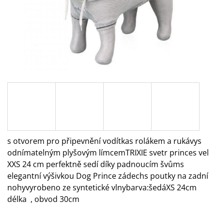
A
J
Í
T
?
HLEDAT
s otvorem pro připevnění vodítkas rolákem a rukávys
odnímatelným plyšovým límcemTRIXIE svetr princes vel
D
O
XXS 24 cm perfektně sedí díky padnoucím švůms
P
elegantní výšivkou Dog Prince zádechs poutky na zadní
O
nohyvyrobeno ze syntetické vlnybarva:šedáXS 24cm
R
délka , obvod 30cm
U
Č