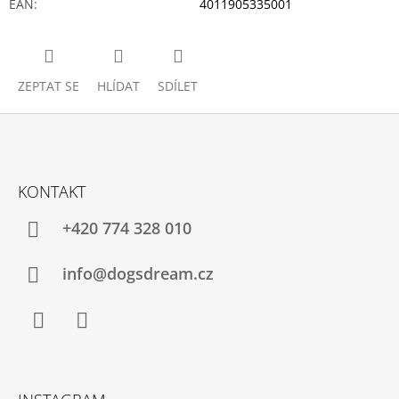
EAN
:
4011905335001
ZEPTAT SE
HLÍDAT
SDÍLET
Z
Á
KONTAKT
P
A
+420 774 328 010
T
Í
info@dogsdream.cz
Facebook
Instagram