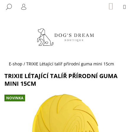
K
Přejít
NÁKUP
M
HLEDAT
KOŠÍK
na
O
PŘIHLÁŠENÍ
ZPĚT
ZPĚT
obsah
Š
Í
C
K
O
P
O
T
Domů
E-shop
/
TRIXIE Létající talíř přírodní guma mini 15cm
Ř
TRIXIE LÉTAJÍCÍ TALÍŘ PŘÍRODNÍ GUMA
E
MINI 15CM
B
U
NOVINKA
J
E
T
E
N