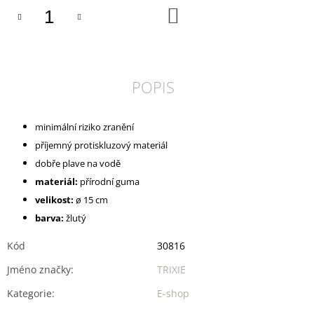
U
DO
J
KOŠÍKU
E
M
E
POPIS
DOKAS
TYČINKY
Z
HOVĚZÍ
minimální riziko zranění
KŮŽE
příjemný protiskluzový materiál
OBALENÉ
KACHNÍM
dobře plave na vodě
200
G
materiál:
přírodní guma
199
velikost:
ø 15 cm
Kč
barva:
žlutý
Kód
30816
Jméno značky
:
TRIXIE
Kategorie
:
E-shop