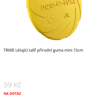
A
J
Í
T
?
TRIXIE Létající talíř přírodní guma mini 15cm
HLEDAT
D
O
99 Kč
P
O
Měrná
NA DOTAZ
R
cena:
U
Č