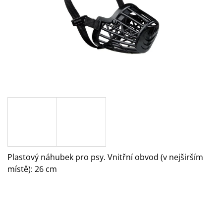
A
J
Í
T
?
HLEDAT
Plastový náhubek pro psy. Vnitřní obvod (v nejširším
D
O
místě): 26 cm
P
O
R
U
Č