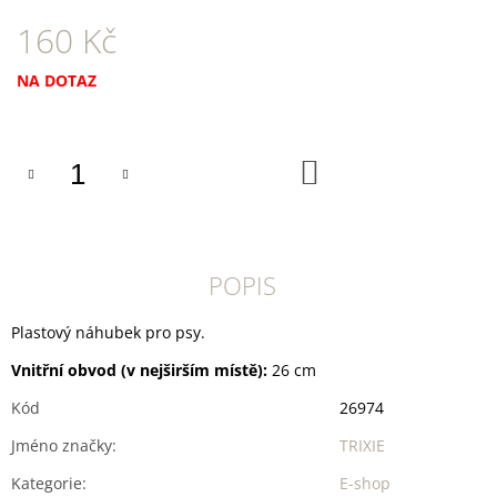
U
J
160 Kč
E
M
Měrná
NA DOTAZ
E
cena:
DOKAS
TYČINKY
DO
Z
KOŠÍKU
HOVĚZÍ
KŮŽE
OBALENÉ
KACHNÍM
200
POPIS
G
199
Plastový náhubek pro psy.
Kč
Vnitřní obvod (v nejširším místě):
26 cm
Kód
26974
Jméno značky
:
TRIXIE
Kategorie
:
E-shop