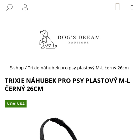
K
Přejít
NÁKUP
M
HLEDAT
KOŠÍK
na
O
PŘIHLÁŠENÍ
ZPĚT
ZPĚT
obsah
Š
Í
C
K
O
P
O
T
Domů
E-shop
/
Trixie náhubek pro psy plastový M-L černý 26cm
Ř
TRIXIE NÁHUBEK PRO PSY PLASTOVÝ M-L
E
ČERNÝ 26CM
B
U
NOVINKA
J
E
T
E
N