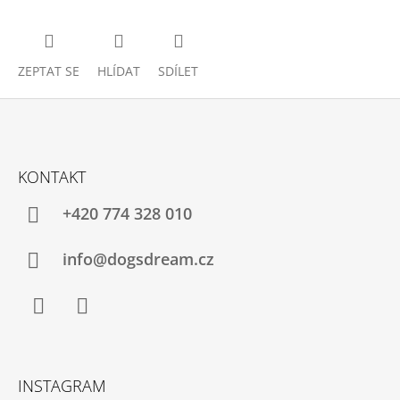
ZEPTAT SE
HLÍDAT
SDÍLET
Z
Á
KONTAKT
P
A
+420 774 328 010
T
Í
info@dogsdream.cz
Facebook
Instagram
INSTAGRAM