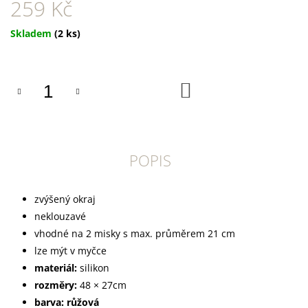
U
259 Kč
J
E
Měrná
Skladem
(2 ks)
M
cena:
E
CANIBIT
DO
KOŠÍKU
PŠTROSÍ
PIŠKOTY
600G
169
Kč
POPIS
zvýšený okraj
neklouzavé
vhodné na 2 misky s max. průměrem 21 cm
lze mýt v myčce
materiál:
silikon
rozměry:
48 × 27cm
barva:
růžová