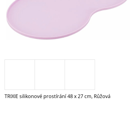
A
J
Í
T
?
HLEDAT
TRIXIE silikonové prostírání 48 x 27 cm, Růžová
D
O
P
O
R
U
Č