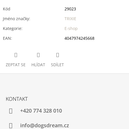
Kód
29023
Jméno značky
:
TRIXIE
Kategorie
:
E-shop
EAN
:
4047974245668
ZEPTAT SE
HLÍDAT
SDÍLET
Z
Á
KONTAKT
P
A
+420 774 328 010
T
Í
info@dogsdream.cz