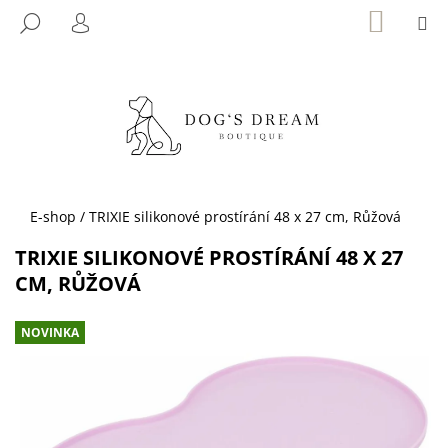
K
Přejít
NÁKUP
M
HLEDAT
KOŠÍK
na
O
PŘIHLÁŠENÍ
ZPĚT
ZPĚT
obsah
Š
Í
C
K
O
P
O
T
Domů
E-shop
/
TRIXIE silikonové prostírání 48 x 27 cm, Růžová
Ř
TRIXIE SILIKONOVÉ PROSTÍRÁNÍ 48 X 27
E
CM, RŮŽOVÁ
B
U
NOVINKA
J
E
T
E
N