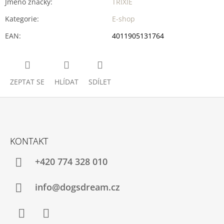
Jméno značky
:
TRIXIE
Kategorie
:
E-shop
EAN
:
4011905131764
ZEPTAT SE
HLÍDAT
SDÍLET
Z
Á
KONTAKT
P
A
+420 774 328 010
T
Í
info@dogsdream.cz