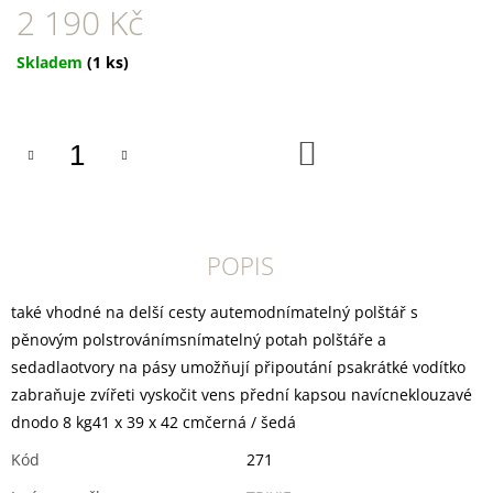
U
2 190 Kč
J
E
Měrná
Skladem
(1 ks)
M
cena:
E
DOKAS
DO
KACHNÍ
KOŠÍKU
PRSA
KOUSKY200G
199
Kč
POPIS
také vhodné na delší cesty autemodnímatelný polštář s
pěnovým polstrovánímsnímatelný potah polštáře a
sedadlaotvory na pásy umožňují připoutání psakrátké vodítko
zabraňuje zvířeti vyskočit vens přední kapsou navícneklouzavé
dnodo 8 kg41 x 39 x 42 cmčerná / šedá
Kód
271