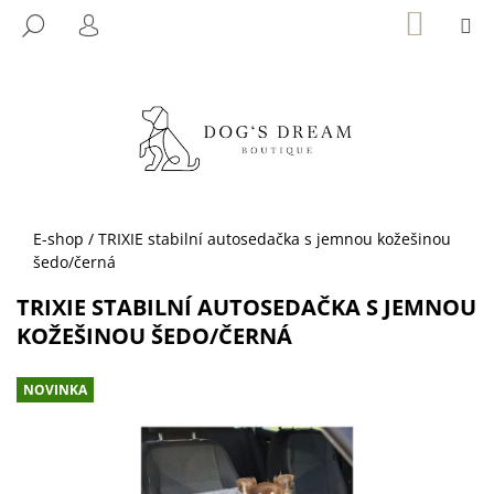
K
Přejít
NÁKUP
M
HLEDAT
KOŠÍK
na
O
PŘIHLÁŠENÍ
ZPĚT
ZPĚT
obsah
Š
Í
C
K
O
P
O
T
Domů
E-shop
/
TRIXIE stabilní autosedačka s jemnou kožešinou
Ř
šedo/černá
E
TRIXIE STABILNÍ AUTOSEDAČKA S JEMNOU
B
KOŽEŠINOU ŠEDO/ČERNÁ
U
J
NOVINKA
E
T
E
N