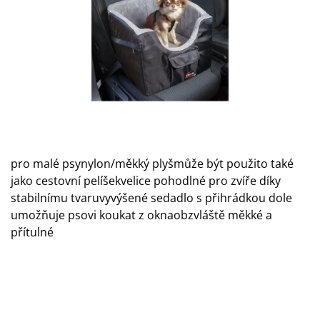
A
J
Í
T
?
pro malé psynylon/měkký plyšmůže být použito také
HLEDAT
jako cestovní pelíšekvelice pohodlné pro zvíře díky
stabilnímu tvaruvyvýšené sedadlo s přihrádkou dole
umožňuje psovi koukat z oknaobzvláště měkké a
D
přítulné
O
P
O
R
U
Č