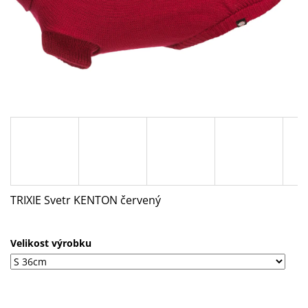
A
J
Í
T
?
HLEDAT
TRIXIE Svetr KENTON červený
D
O
Velikost výrobku
P
O
R
U
Č