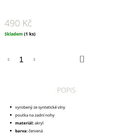
U
J
E
M
490 Kč
E
Měrná
Skladem
(1 ks)
SUŠENÉ
cena:
VEPŘOVÉ
UCHO
45
DO
Kč
KOŠÍKU
POPIS
vyrobený ze syntetické vlny
poutka na zadní nohy
materiál:
akryl
barva:
červená