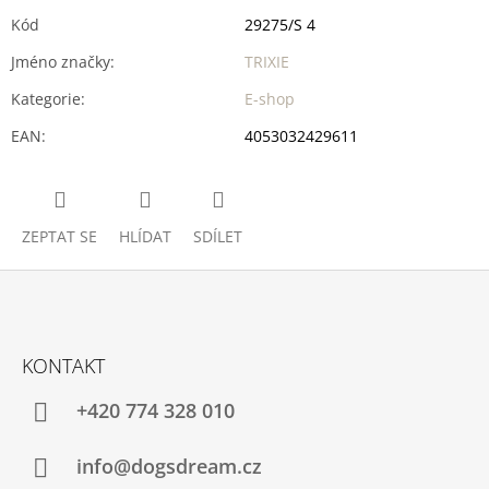
Kód
29275/S 4
Jméno značky
:
TRIXIE
Kategorie
:
E-shop
EAN
:
4053032429611
ZEPTAT SE
HLÍDAT
SDÍLET
Z
Á
KONTAKT
P
A
+420 774 328 010
T
Í
info@dogsdream.cz