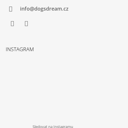
T
Í
info@dogsdream.cz
Facebook
Instagram
INSTAGRAM
Sledovat na Instagramu