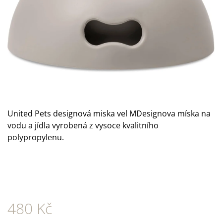
A
J
Í
T
?
United Pets designová miska vel MDesignova míska na
HLEDAT
vodu a jídla vyrobená z vysoce kvalitního
polypropylenu.
D
O
P
O
R
480 Kč
U
Č