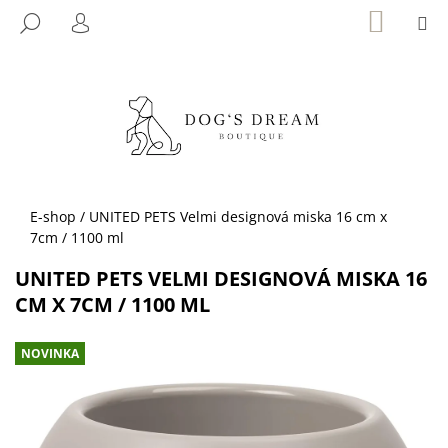
K
Přejít
NÁKUP
M
HLEDAT
KOŠÍK
na
O
PŘIHLÁŠENÍ
ZPĚT
ZPĚT
obsah
Š
Í
C
K
O
P
O
T
Domů
E-shop
/
UNITED PETS Velmi designová miska 16 cm x
Ř
7cm / 1100 ml
E
UNITED PETS VELMI DESIGNOVÁ MISKA 16
B
CM X 7CM / 1100 ML
U
J
NOVINKA
E
T
E
N