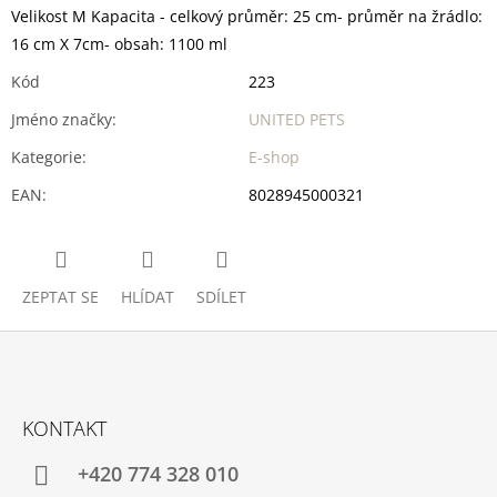
Velikost M Kapacita - celkový průměr: 25 cm- průměr na žrádlo:
16 cm X 7cm- obsah: 1100 ml
Kód
223
Jméno značky
:
UNITED PETS
Kategorie
:
E-shop
EAN
:
8028945000321
ZEPTAT SE
HLÍDAT
SDÍLET
Z
Á
KONTAKT
P
A
+420 774 328 010