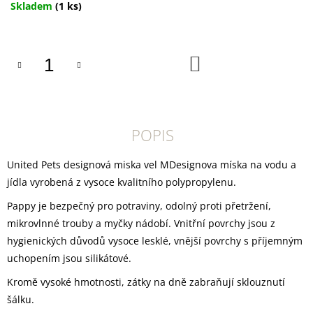
U
Měrná
Skladem
(1 ks)
J
cena:
E
M
E
DO
KOŠÍKU
DOKAS
KACHNÍ
PRSA
PROUŽKY
POPIS
250
G
199
United Pets designová miska vel MDesignova míska na vodu a
Kč
jídla vyrobená z vysoce kvalitního polypropylenu.
Pappy je bezpečný pro potraviny, odolný proti přetržení,
mikrovlnné trouby a myčky nádobí. Vnitřní povrchy jsou z
hygienických důvodů vysoce lesklé, vnější povrchy s příjemným
uchopením jsou silikátové.
Kromě vysoké hmotnosti, zátky na dně zabraňují sklouznutí
šálku.