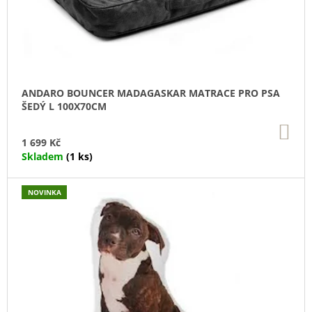
U
D
U
J
U
E
K
K
M
T
E
T
Ů
Ů
DOKAS
ANDARO BOUNCER MADAGASKAR MATRACE PRO PSA
KACHNÍ
ŠEDÝ L 100X70CM
PRSA
KOUSKY200G
DO
KO
199
1 699 Kč
Kč
Skladem
(1 ks)
NOVINKA