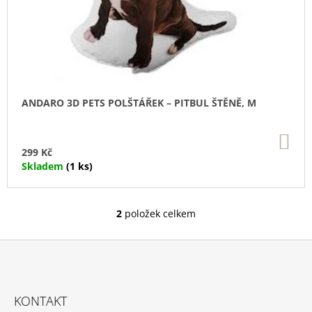
ANDARO 3D PETS POLŠTÁŘEK – PITBUL ŠTĚNĚ, M
DO
KO
299 Kč
Skladem
(1 ks)
2
položek celkem
O
V
L
Á
D
Z
A
Á
C
KONTAKT
Í