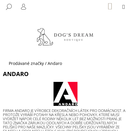
K
Přejít
NÁKUP
M
HLEDAT
KOŠÍK
na
O
PŘIHLÁŠENÍ
ZPĚT
ZPĚT
obsah
Š
Í
C
K
O
P
O
T
Domů
Prodávané značky
/
Andaro
Ř
ANDARO
E
B
U
J
E
FIRMA ANDARO JE VÝROBCE DEKORAČNÍCH LÁTEK PRO DOMÁCNOST. A
T
PROTOŽE VYRÁBÍ POTAHY NA KŘESLA NEBO POHOVKY, KTERÉ MUSÍ
VYDRŽET NÁPOR CELÉ RODINY NĚKOLIK LET BEZ MOŽNOSTI PRANÍ, JE
E
TATO ZNAČKA ZÁRUKOU ODOLNÝCH A DOBŘE UDRŽOVATELNÝCH
PELÍŠKŮ PRO NAŠE MAZLÍČKY. VŠECHNY PELÍŠKY JSOU VYRÁBĚNY ZE
N
SILNÝCH A ODOLNÝCH LÁTEK S KVALITNÍ POVRCHOVOU ÚPRAVOU,