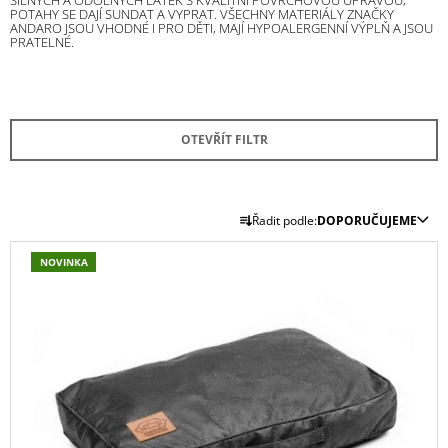
POTAHY SE DAJÍ SUNDAT A VYPRAT. VŠECHNY MATERIÁLY ZNAČKY
A
ANDARO JSOU VHODNÉ I PRO DĚTI, MAJÍ HYPOALERGENNÍ VÝPLŇ A JSOU
PRATELNÉ.
J
Í
T
?
OTEVŘÍT FILTR
Ř
Řadit podle:
DOPORUČUJEME
A
HLEDAT
V
Z
NOVINKA
Ý
E
P
N
D
I
Í
O
S
P
P
O
P
R
R
R
U
O
O
Č
D