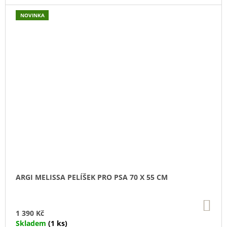
NOVINKA
ARGI MELISSA PELÍŠEK PRO PSA 70 X 55 CM
DO
KO
1 390 Kč
Skladem
(1 ks)