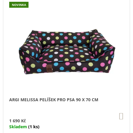
U
NOVINKA
J
E
M
E
DOKAS
KACHNÍ
PRSA
KOUSKY200G
199
Kč
ARGI MELISSA PELÍŠEK PRO PSA 90 X 70 CM
DO
KO
1 690 Kč
Skladem
(1 ks)