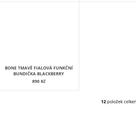
BONE TMAVĚ FIALOVÁ FUNKČNÍ
BUNDIČKA BLACKBERRY
890 Kč
12
položek celke
O
V
L
Á
D
A