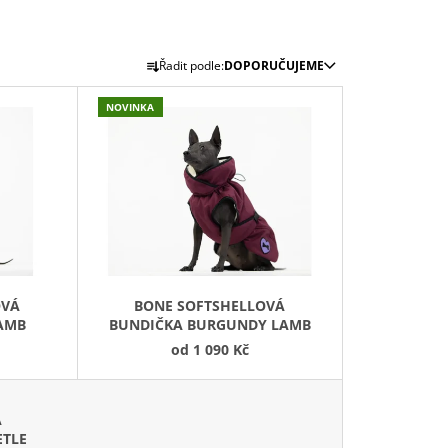
Ř
Řadit podle:
DOPORUČUJEME
A
Z
NOVINKA
E
N
Í
P
R
O
D
OVÁ
BONE SOFTSHELLOVÁ
U
LAMB
BUNDIČKA BURGUNDY LAMB
K
od
1 090 Kč
T
Ů
Á
ETLE