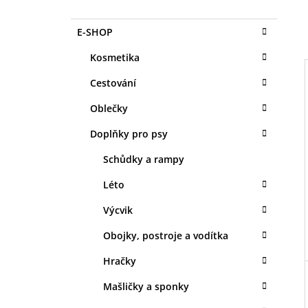
O
1 KS
S
35 Kč
K
Přeskočit
E-SHOP
T
A
kategorie
T
R
Kosmetika
E
A
G
Cestování
N
O
R
N
Oblečky
I
I
Í
E
Doplňky pro psy
P
A
Schůdky a rampy
N
Léto
E
Výcvik
L
Obojky, postroje a vodítka
Hračky
Mašličky a sponky