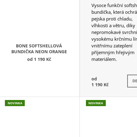
Vysoce funkční softsh
bundička, která ochrá
pejska proti chladu,
vlhkosti a větru, díky
nepromokavé svrchní 
vysokému krčnímu lí
vnitřnímu zateplení
BONE SOFTSHELLOVÁ
BUNDIČKA NEON ORANGE
příjemným hřejivým
materiálem.
od
1 190 Kč
od
Skla
DE
1 190 Kč
NOVINKA
NOVINKA