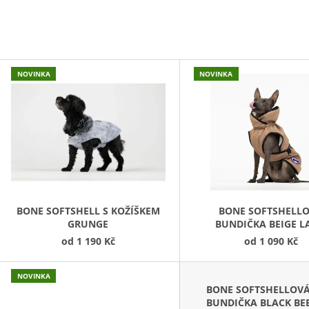
45 Kč
199 Kč
V
NOVINKA
NOVINKA
Ý
P
S
P
R
O
D
BONE SOFTSHELL S KOŽÍŠKEM
BONE SOFTSHELL
GRUNGE
BUNDIČKA BEIGE 
U
od
1 190 Kč
od
1 090 Kč
K
T
NOVINKA
Ů
BONE SOFTSHELLOV
BUNDIČKA BLACK BE