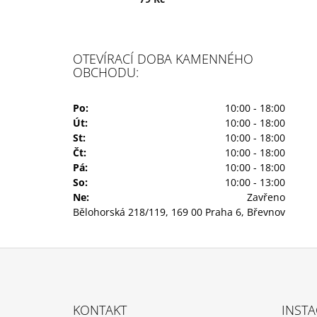
OTEVÍRACÍ DOBA KAMENNÉHO
OBCHODU:
Po:
10:00 - 18:00
Út:
10:00 - 18:00
St:
10:00 - 18:00
Čt:
10:00 - 18:00
Pá:
10:00 - 18:00
So:
10:00 - 13:00
Ne:
Zavřeno
Bělohorská 218/119, 169 00 Praha 6, Břevnov
Z
Á
KONTAKT
INST