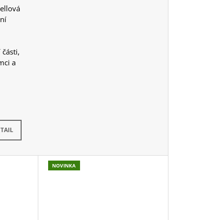
ellová
ní
části,
mci a
dem
(2 ks)
TAIL
NOVINKA