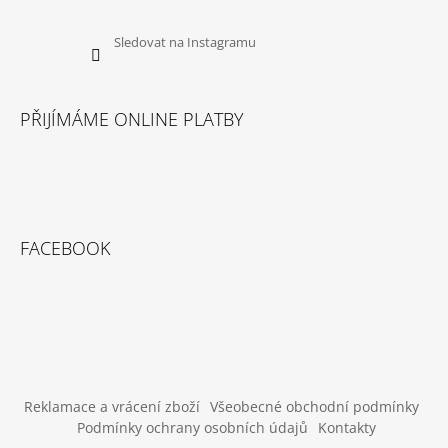
U
J
E
Sledovat na Instagramu
M
E
PŘIJÍMÁME ONLINE PLATBY
DOKAS
KACHNÍ
PRSA
KOUSKY200G
199
Kč
FACEBOOK
Reklamace a vrácení zboží
Všeobecné obchodní podmínky
Podmínky ochrany osobních údajů
Kontakty