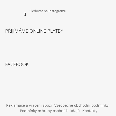
U
J
E
Sledovat na Instagramu
M
E
PŘIJÍMÁME ONLINE PLATBY
CANIBIT
PŠTROSÍ
PIŠKOTY
600G
169
Kč
FACEBOOK
Reklamace a vrácení zboží
Všeobecné obchodní podmínky
Podmínky ochrany osobních údajů
Kontakty