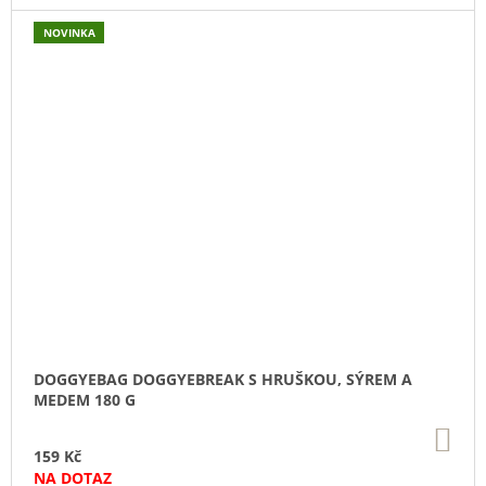
NOVINKA
DOGGYEBAG DOGGYEBREAK S HRUŠKOU, SÝREM A
MEDEM 180 G
DO
KO
159 Kč
NA DOTAZ