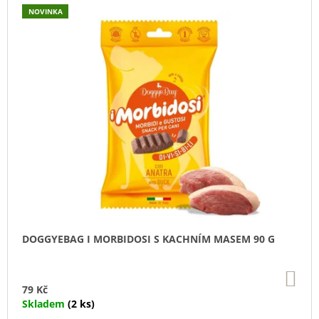
U
NOVINKA
J
E
M
E
SUŠENÉ
VEPŘOVÉ
UCHO
45
Kč
DOGGYEBAG I MORBIDOSI S KACHNÍM MASEM 90 G
DO
KO
79 Kč
Skladem
(2 ks)