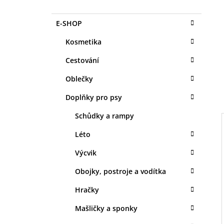
O
1 KS
S
35 Kč
K
Přeskočit
E-SHOP
T
A
kategorie
T
R
Kosmetika
E
A
G
Cestování
N
O
R
N
Oblečky
I
Í
E
Doplňky pro psy
P
A
Schůdky a rampy
N
Léto
E
Výcvik
I
L
Obojky, postroje a vodítka
Hračky
Mašličky a sponky