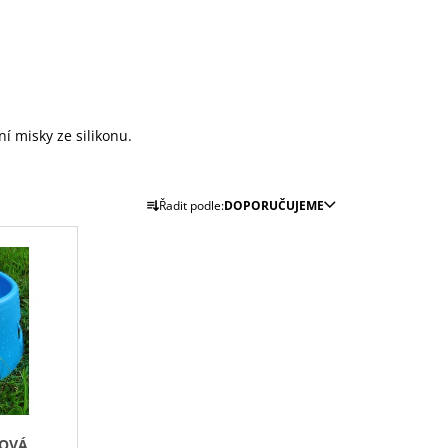
ní misky ze silikonu.
Ř
Řadit podle:
DOPORUČUJEME
A
Z
E
N
Í
P
R
O
D
NOVÁ