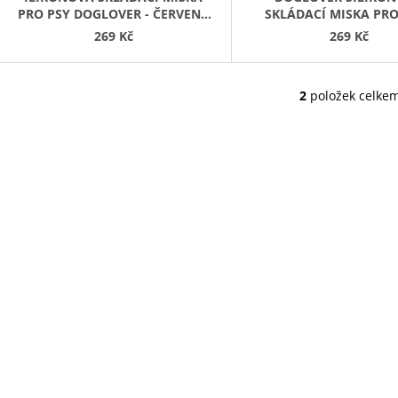
PRO PSY DOGLOVER - ČERVENÁ
SKLÁDACÍ MISKA PRO
U
1000ML
MODRÁ 1000ML
269 Kč
269 Kč
K
T
Ů
2
položek celke
O
V
L
Á
D
A
C
Í
P
R
V
K
Y
V
Ý
P
I
S