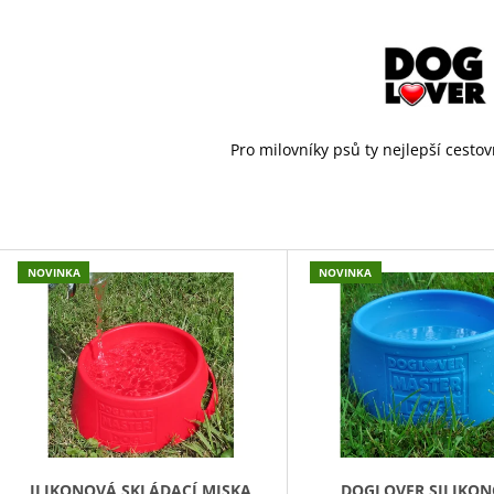
45 Kč
199 Kč
Pro milovníky psů ty nejlepší cestov
V
NOVINKA
NOVINKA
Ý
P
S
P
R
O
D
ILIKONOVÁ SKLÁDACÍ MISKA
DOGLOVER SILIKO