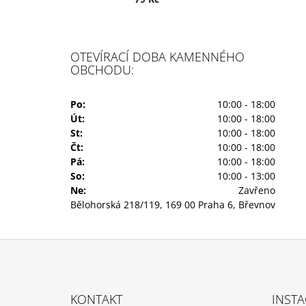
OTEVÍRACÍ DOBA KAMENNÉHO
OBCHODU:
Po:
10:00 - 18:00
Út:
10:00 - 18:00
St:
10:00 - 18:00
Čt:
10:00 - 18:00
Pá:
10:00 - 18:00
So:
10:00 - 13:00
Ne:
Zavřeno
Bělohorská 218/119, 169 00 Praha 6, Břevnov
Z
Á
KONTAKT
INST