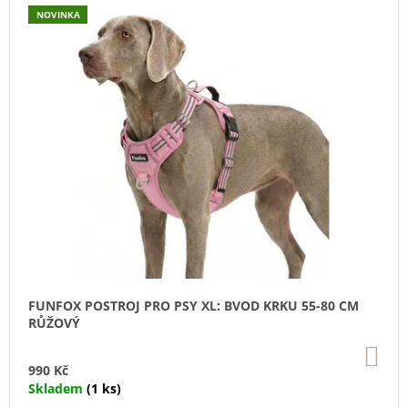
U
NOVINKA
J
E
M
E
DOKAS
KACHNÍ
PRSA
KOUSKY200G
199
Kč
FUNFOX POSTROJ PRO PSY XL: BVOD KRKU 55-80 CM
RŮŽOVÝ
DO
KO
990 Kč
Skladem
(1 ks)