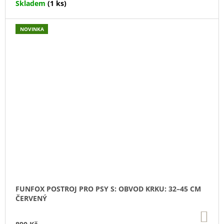
Skladem
(1 ks)
NOVINKA
FUNFOX POSTROJ PRO PSY S: OBVOD KRKU: 32–45 CM
ČERVENÝ
DO
KO