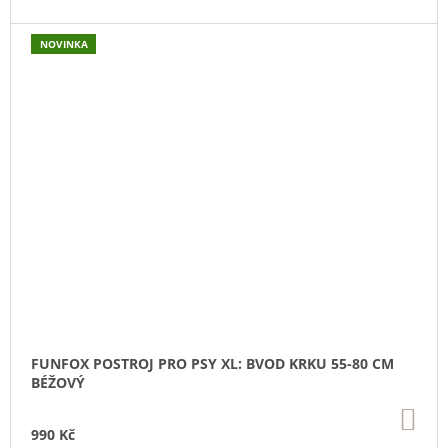
NOVINKA
FUNFOX POSTROJ PRO PSY XL: BVOD KRKU 55-80 CM
BÉŽOVÝ
DO
KO
990 Kč