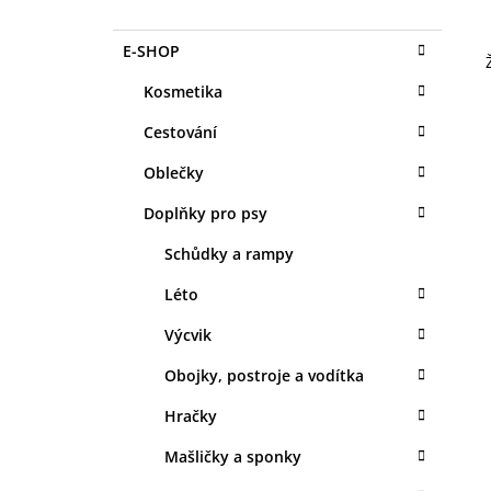
O
1 KS
S
35 Kč
K
Přeskočit
E-SHOP
T
A
kategorie
T
R
Kosmetika
E
A
G
Cestování
N
O
R
N
Oblečky
I
Í
E
Doplňky pro psy
P
A
Schůdky a rampy
N
Léto
E
Výcvik
L
Obojky, postroje a vodítka
Hračky
Mašličky a sponky