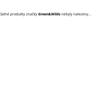
45 Kč
199 Kč
Žádné produkty značky
Green&Wilds
nebyly nalezeny...