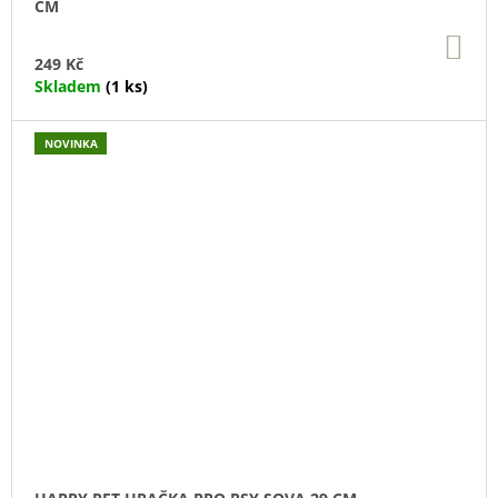
CM
DO
KO
249 Kč
Skladem
(1 ks)
NOVINKA