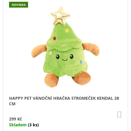
U
NOVINKA
J
E
M
E
DOKAS
TYČINKY
Z
HOVĚZÍ
KŮŽE
OBALENÉ
KACHNÍM
200
G
199
Kč
HAPPY PET VÁNOČNÍ HRAČKA STROMEČEK KENDAL 28
CM
DO
KO
299 Kč
Skladem
(3 ks)