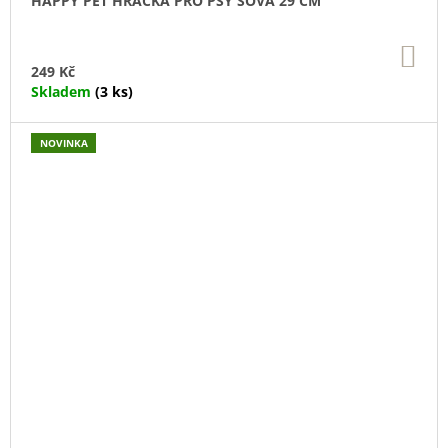
HAPPY PET HRAČKA PRO PSY SOVA 29 CM
DO
KO
249 Kč
Skladem
(3 ks)
NOVINKA