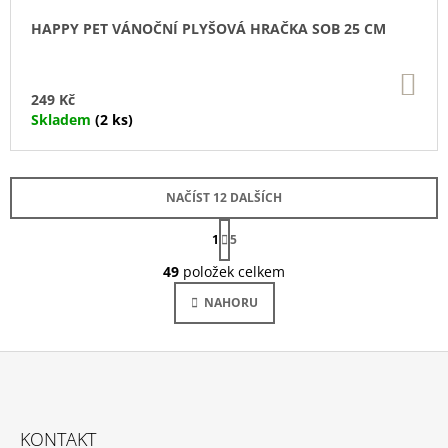
HAPPY PET VÁNOČNÍ PLYŠOVÁ HRAČKA SOB 25 CM
DO
KO
249 Kč
Skladem
(2 ks)
NAČÍST 12 DALŠÍCH
S
1
T
5
O
R
Á
49
položek celkem
V
N
L
K
NAHORU
Á
O
V
D
Á
A
N
C
Í
Í
Z
P
Á
R
KONTAKT