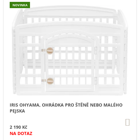
U
NOVINKA
J
E
M
E
DOKAS
TYČINKY
Z
HOVĚZÍ
KŮŽE
OBALENÉ
KACHNÍM
200
G
199
Kč
IRIS OHYAMA, OHRÁDKA PRO ŠTĚNĚ NEBO MALÉHO
PEJSKA
DO
KO
2 190 Kč
NA DOTAZ