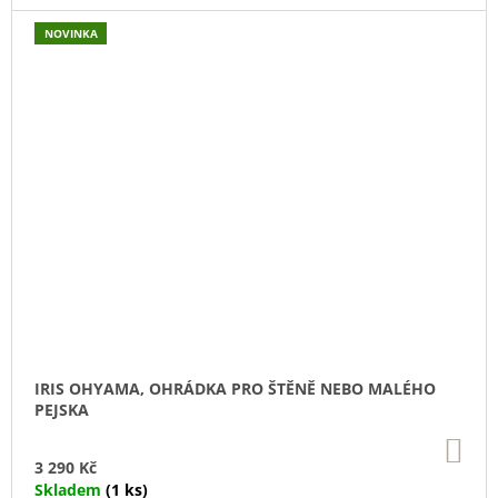
NOVINKA
IRIS OHYAMA, OHRÁDKA PRO ŠTĚNĚ NEBO MALÉHO
PEJSKA
DO
KO
3 290 Kč
Skladem
(1 ks)