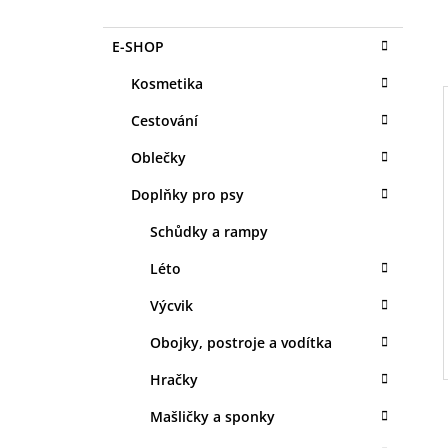
O
1 KS
S
35 Kč
K
Přeskočit
E-SHOP
T
A
kategorie
T
R
Kosmetika
E
A
G
Cestování
N
O
R
N
Oblečky
I
I
Í
E
Doplňky pro psy
P
A
Schůdky a rampy
N
Léto
E
Výcvik
L
Obojky, postroje a vodítka
Hračky
Mašličky a sponky