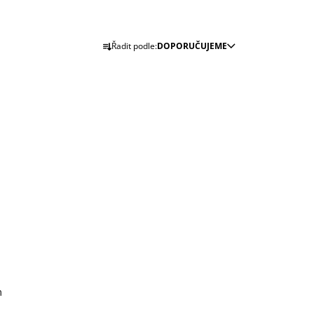
Ř
Řadit podle:
DOPORUČUJEME
A
Z
E
N
Í
P
R
O
D
U
K
T
Ů
m