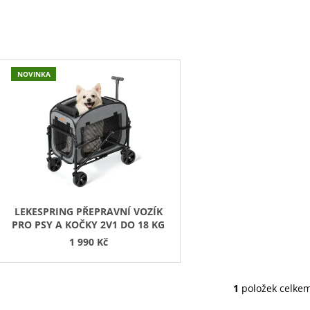
45 Kč
199 Kč
V
NOVINKA
Ý
P
S
P
R
O
D
LEKESPRING PŘEPRAVNÍ VOZÍK
PRO PSY A KOČKY 2V1 DO 18 KG
U
1 990 Kč
K
T
Ů
1
položek celke
O
V