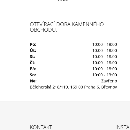
OTEVÍRACÍ DOBA KAMENNÉHO
OBCHODU:
Po:
10:00 - 18:00
Út:
10:00 - 18:00
St:
10:00 - 18:00
Čt:
10:00 - 18:00
Pá:
10:00 - 18:00
So:
10:00 - 13:00
Ne:
Zavřeno
Bělohorská 218/119, 169 00 Praha 6, Břevnov
Z
Á
KONTAKT
INST