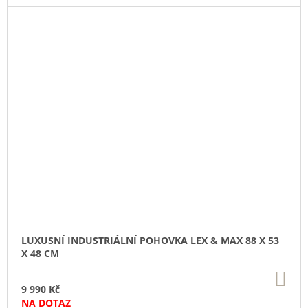
LUXUSNÍ INDUSTRIÁLNÍ POHOVKA LEX & MAX 88 X 53
X 48 CM
DO
KO
9 990 Kč
NA DOTAZ