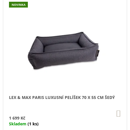
U
NOVINKA
J
E
M
E
YOGGIES
KUŘECÍ
A
HOVĚZÍ
MASO,
GRANULE
LISOVANÉ
ZA
STUDENA
361
Kč
LEX & MAX PARIS LUXUSNÍ PELÍŠEK 70 X 55 CM ŠEDÝ
DO
KO
1 699 Kč
Skladem
(1 ks)