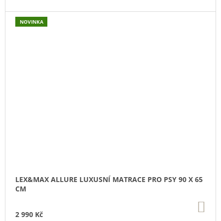
NOVINKA
LEX&MAX ALLURE LUXUSNÍ MATRACE PRO PSY 90 X 65
CM
DO
KO
2 990 Kč