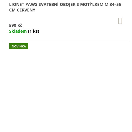
LIONET PAWS SVATEBNÍ OBOJEK S MOTÝLKEM M 34–55
CM ČERVENÝ
DO
KO
590 Kč
Skladem
(1 ks)
NOVINKA