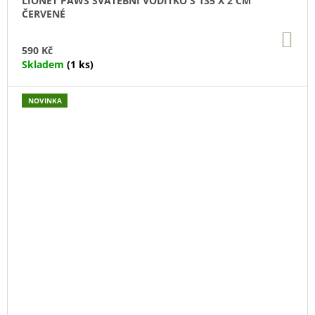
LIONET PAWS SVATEBNÍ VODÍTKO S 135 X 2 CM
ČERVENÉ
DO
KO
590 Kč
Skladem
(1 ks)
NOVINKA