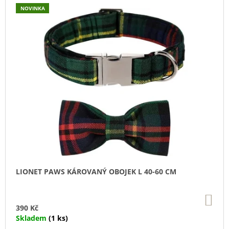
U
NOVINKA
J
E
M
E
TRIXIE
SUŠENÝ
VEPŘOVÝ
RYPÁČEK
BÍLÝ
1
KS
35
Kč
LIONET PAWS KÁROVANÝ OBOJEK L 40-60 CM
DO
KO
390 Kč
Skladem
(1 ks)