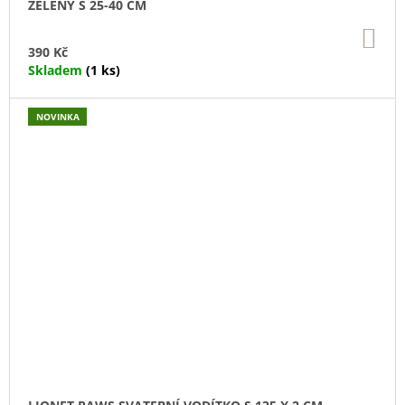
ZELENÝ S 25-40 CM
DO
KO
390 Kč
Skladem
(1 ks)
NOVINKA