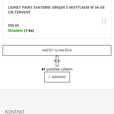
LIONET PAWS SVATEBNÍ OBOJEK S MOTÝLKEM M 34–55
CM ČERVENÝ
DO
KO
590 Kč
Skladem
(1 ks)
NAČÍST 12 DALŠÍCH
S
1
T
4
O
R
Á
41
položek celkem
V
N
L
K
NAHORU
Á
O
V
D
Á
A
N
C
Í
Í
Z
P
Á
R
KONTAKT