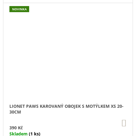
NOVINKA
LIONET PAWS KAROVANÝ OBOJEK S MOTÝLKEM XS 20-
30CM
DO
KO
390 Kč
Skladem
(1 ks)