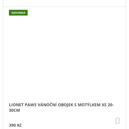
NOVINKA
LIONET PAWS VÁNOČNÍ OBOJEK S MOTÝLKEM XS 20-
30CM
DO
KO
390 Kč