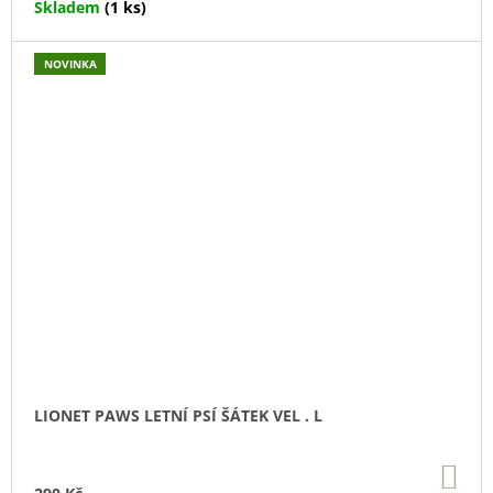
Skladem
(1 ks)
NOVINKA
LIONET PAWS LETNÍ PSÍ ŠÁTEK VEL . L
DO
KO