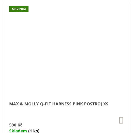
NOVINKA
MAX & MOLLY Q-FIT HARNESS PINK POSTROJ XS
DO
KO
590 Kč
Skladem
(1 ks)