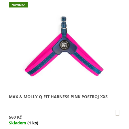
U
NOVINKA
J
E
M
E
YOGGIES
KUŘECÍ
A
HOVĚZÍ
MASO,
GRANULE
LISOVANÉ
ZA
STUDENA
361
Kč
MAX & MOLLY Q-FIT HARNESS PINK POSTROJ XXS
DO
KO
560 Kč
Skladem
(1 ks)