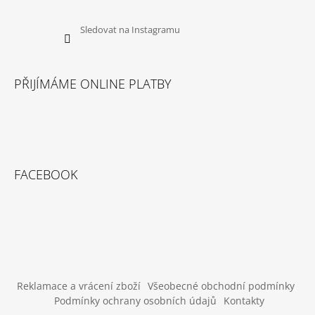
U
J
E
Sledovat na Instagramu
M
E
PŘIJÍMÁME ONLINE PLATBY
SUŠENÉ
VEPŘOVÉ
UCHO
45
Kč
FACEBOOK
Reklamace a vrácení zboží
Všeobecné obchodní podmínky
Podmínky ochrany osobních údajů
Kontakty