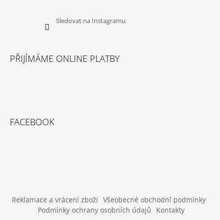
U
J
E
Sledovat na Instagramu
M
E
PŘIJÍMÁME ONLINE PLATBY
DOKAS
TYČINKY
Z
HOVĚZÍ
KŮŽE
OBALENÉ
KACHNÍM
200
FACEBOOK
G
199
Kč
Reklamace a vrácení zboží
Všeobecné obchodní podmínky
Podmínky ochrany osobních údajů
Kontakty