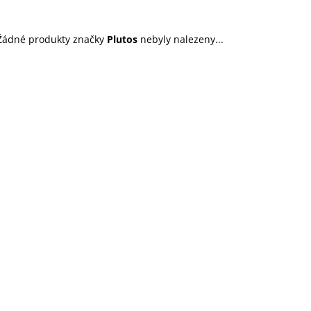
45 Kč
199 Kč
Žádné produkty značky
Plutos
nebyly nalezeny...