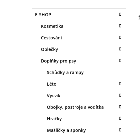
O
1 KS
S
35 Kč
K
Přeskočit
E-SHOP
T
A
kategorie
T
R
Kosmetika
E
A
G
Cestování
N
O
R
N
Oblečky
I
Í
E
Doplňky pro psy
P
A
Schůdky a rampy
N
Léto
E
Výcvik
L
Obojky, postroje a vodítka
Hračky
Mašličky a sponky