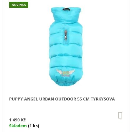
U
NOVINKA
J
E
M
E
DOKAS
TYČINKY
Z
HOVĚZÍ
KŮŽE
OBALENÉ
KUŘECÍM
200
G
199
Kč
PUPPY ANGEL URBAN OUTDOOR 55 CM TYRKYSOVÁ
DO
KO
1 490 Kč
Skladem
(1 ks)