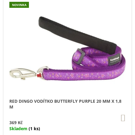
U
NOVINKA
J
E
M
E
TRIXIE
SUŠENÝ
VEPŘOVÝ
RYPÁČEK
BÍLÝ
1
KS
35
Kč
RED DINGO VODÍTKO BUTTERFLY PURPLE 20 MM X 1,8
M
DO
KO
369 Kč
Skladem
(1 ks)