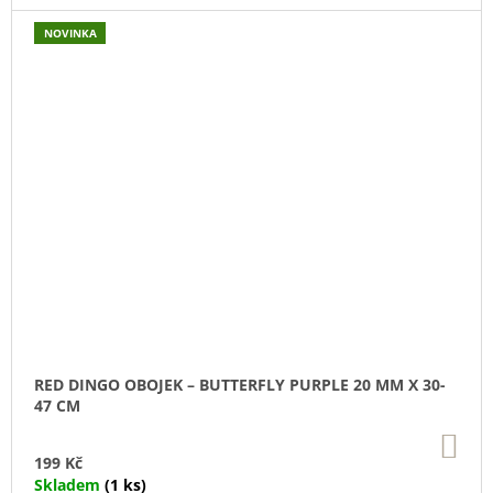
NOVINKA
RED DINGO OBOJEK – BUTTERFLY PURPLE 20 MM X 30-
47 CM
DO
KO
199 Kč
Skladem
(1 ks)