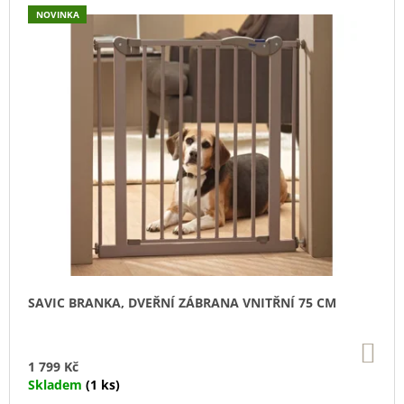
U
NOVINKA
J
E
M
E
CANIBIT
PŠTROSÍ
PIŠKOTY
600G
169
Kč
SAVIC BRANKA, DVEŘNÍ ZÁBRANA VNITŘNÍ 75 CM
DO
KO
1 799 Kč
Skladem
(1 ks)