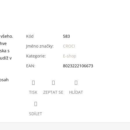
 všeho.
Kód
583
áhve
Jméno značky
:
CROCI
ska s
Kategorie
:
E-shop
udíž v
EAN
:
8023222106673
Obsah
TISK
ZEPTAT SE
HLÍDAT
SDÍLET