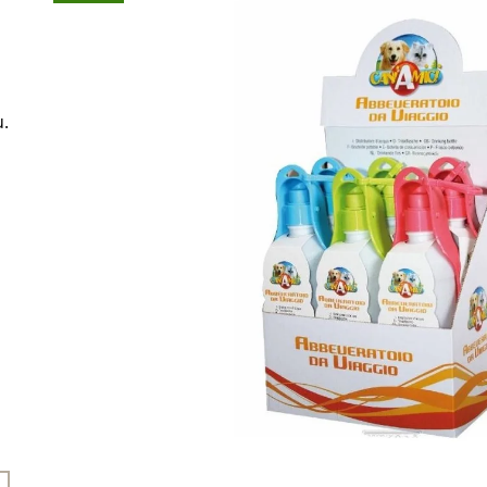
45 Kč
199 Kč
u.