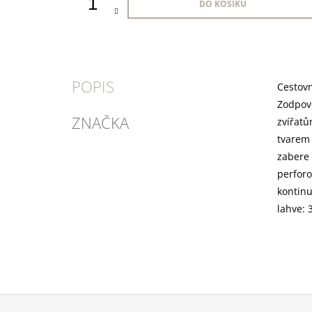
DO KOŠÍKU
POPIS
Cestovn
Zodpově
ZNAČKA
zvířatů
tvarem 
zabere 
perforo
kontinu
lahve: