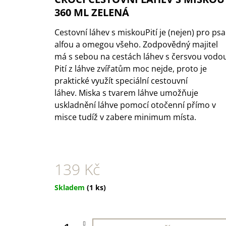
1 KS
360 ML ZELENÁ
35 Kč
Cestovní láhev s miskouPití je (nejen) pro psa
alfou a omegou všeho. Zodpovědný majitel
má s sebou na cestách láhev s čersvou vodo
Pití z láhve zvířatům moc nejde, proto je
praktické využít speciální cestouvní
láhev. Miska s tvarem láhve umožňuje
uskladnění láhve pomocí otočenní přímo v
misce tudíž v zabere minimum místa.
139 Kč
Měrná
Skladem
(1 ks)
cena: