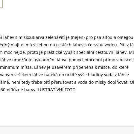
í láhev s miskouBarva zelenáPití je (nejen) pro psa alfou a omegou
dný majitel má s sebou na cestách láhev s čersvou vodou. Pití z l
m moc nejde, proto je praktické využít speciální cestouvní láhev. Mi
láhve umožňuje uskladnění láhve pomocí otočenní přímo v misce t
minimum místa. Láhev je uzávěrem připeněna k misce, do které
vaným vršekem láhve natéká do určité výše hladiny voda z láhve
álně, není tedy třeba pití přerušovat a voda do misky doplňovat. 
 360mlRůzné barvy.ILUSTRATIVNÍ FOTO