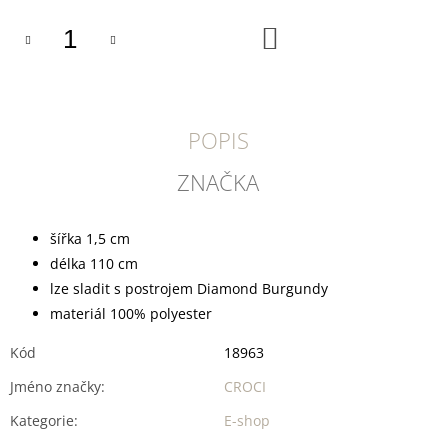
U
J
DO
E
KOŠÍKU
M
E
DOKAS
POPIS
KACHNÍ
PRSA
PROUŽKY
ZNAČKA
250
G
199
šířka 1,5 cm
Kč
délka 110 cm
lze sladit s postrojem Diamond Burgundy
materiál 100% polyester
Kód
18963
Jméno značky
:
CROCI
Kategorie
:
E-shop