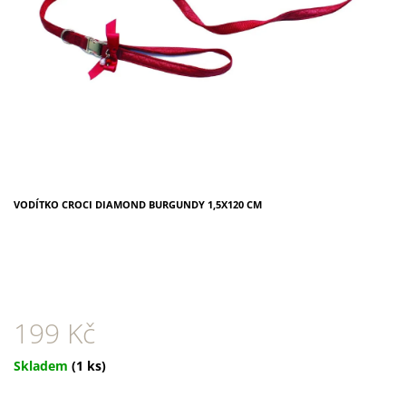
A
J
Í
T
?
VODÍTKO CROCI DIAMOND BURGUNDY 1,5X120 CM
HLEDAT
D
O
P
199 Kč
O
R
Měrná
Skladem
(1 ks)
U
cena:
Č