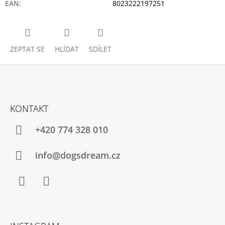
EAN
:
8023222197251
ZEPTAT SE
HLÍDAT
SDÍLET
Z
Á
KONTAKT
P
A
+420 774 328 010
T
Í
info@dogsdream.cz
Facebook
Instagram