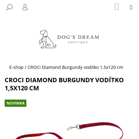
K
Přejít
NÁKUP
M
HLEDAT
KOŠÍK
na
O
PŘIHLÁŠENÍ
ZPĚT
ZPĚT
obsah
Š
Í
C
K
O
P
O
T
Domů
E-shop
/
CROCI Diamond Burgundy vodítko 1,5x120 cm
Ř
CROCI DIAMOND BURGUNDY VODÍTKO
E
1,5X120 CM
B
U
NOVINKA
J
E
T
E
N