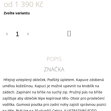
U
od
1 390 Kč
J
E
Měrná
Zvolte variantu
M
cena:
E
YOGGIES
DO
KUŘECÍ
KOŠÍKU
A
HOVĚZÍ
MASO,
GRANULE
LISOVANÉ
POPIS
ZA
STUDENA
ZNAČKA
361
Kč
Hřejivý vzteplený obleček. Podšitý úpletem. Kapuce zdobená
umělou kožešinou, Kapuci je možné upevnit na knoblík na
zádech. Zapínání na břiše na suchý zip. Pružný pás na břiše
zajišťuje aby obleček lépe kopíroval tělo. Otvor pro provlečení
vodítka. Gumová poutka pro zadní nohy zajistí správnou pozici
na těle. Prát lze na 30 stupňů Celsia. ILUSTRATIVNÍ FOTO