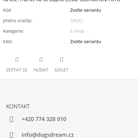
Kód
Zvolte variantu
Jméno značky
:
CROCI
Kategorie
:
E-shop
EAN
:
Zvolte variantu
ZEPTAT SE
HLÍDAT
SDÍLET
Z
Á
KONTAKT
P
A
+420 774 328 010
T
Í
info@dogsdream.cz