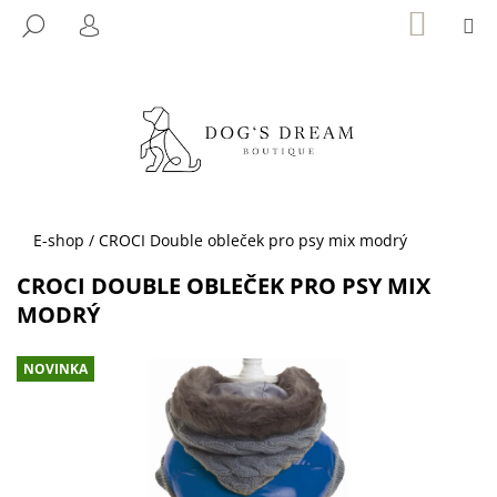
K
Přejít
NÁKUP
M
HLEDAT
KOŠÍK
na
O
PŘIHLÁŠENÍ
ZPĚT
ZPĚT
obsah
Š
Í
C
K
O
P
O
T
Domů
E-shop
/
CROCI Double obleček pro psy mix modrý
Ř
CROCI DOUBLE OBLEČEK PRO PSY MIX
E
MODRÝ
B
U
NOVINKA
J
E
T
E
N