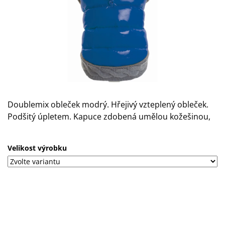
A
J
Í
T
?
Doublemix obleček modrý. Hřejivý vzteplený obleček.
Podšitý úpletem. Kapuce zdobená umělou kožešinou,
HLEDAT
Velikost výrobku
D
O
P
O
R
U
Č