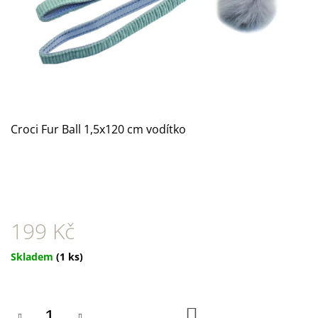
A
J
Í
T
?
Croci Fur Ball 1,5x120 cm vodítko
HLEDAT
199 Kč
D
O
P
Měrná
Skladem
(1 ks)
O
cena:
R
U
Č
DO