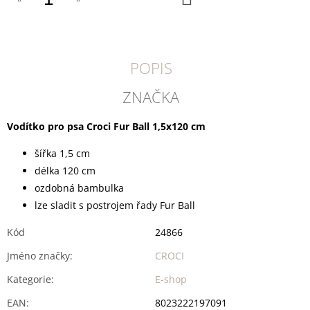
U
KOŠÍKU
J
E
M
E
POPIS
TRIXIE
ZNAČKA
SUŠENÝ
VEPŘOVÝ
RYPÁČEK
Vodítko pro psa Croci Fur Ball 1,5x120 cm
BÍLÝ
1
šířka 1,5 cm
KS
délka 120 cm
35
Kč
ozdobná bambulka
lze sladit s postrojem řady Fur Ball
Kód
24866
Jméno značky
:
CROCI
Kategorie
:
E-shop
EAN
:
8023222197091