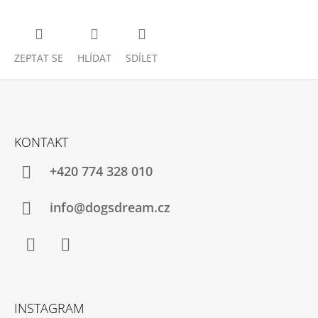
ZEPTAT SE
HLÍDAT
SDÍLET
Z
Á
KONTAKT
P
A
+420 774 328 010
T
Í
info@dogsdream.cz
Facebook
Instagram
INSTAGRAM