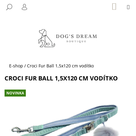
K
Přejít
NÁKUP
M
HLEDAT
KOŠÍK
na
O
PŘIHLÁŠENÍ
ZPĚT
ZPĚT
obsah
Š
Í
C
K
O
P
O
T
Domů
E-shop
/
Croci Fur Ball 1,5x120 cm vodítko
Ř
CROCI FUR BALL 1,5X120 CM VODÍTKO
E
B
NOVINKA
U
J
E
T
E
N