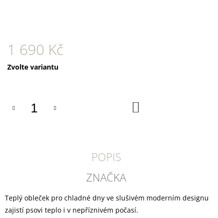
U
J
E
M
E
1 690 Kč
YOGGIES
Měrná
Zvolte variantu
ACTIVE
KACHNA
cena:
A
ZVĚŘINA,
GRANULE
DO
LISOVANÉ
KOŠÍKU
ZA
STUDENA
388
Kč
POPIS
ZNAČKA
Teplý obleček pro chladné dny ve slušivém moderním designu
zajistí psovi teplo i v nepříznivém počasí.