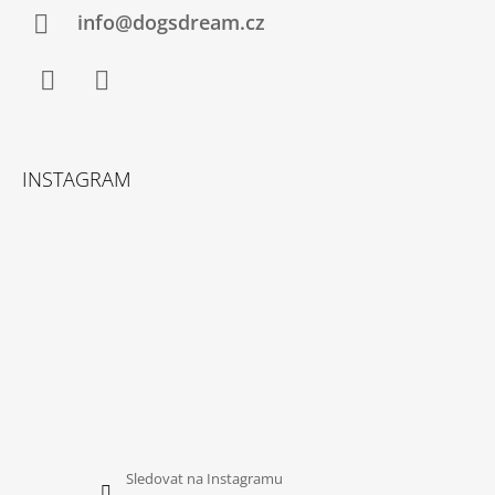
Í
info@dogsdream.cz
Facebook
Instagram
INSTAGRAM
Sledovat na Instagramu