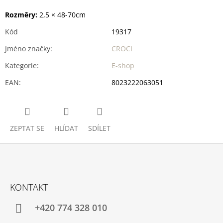
Rozměry:
2,5 × 48-70cm
Kód
19317
Jméno značky
:
CROCI
Kategorie
:
E-shop
EAN
:
8023222063051
ZEPTAT SE
HLÍDAT
SDÍLET
Z
Á
KONTAKT
P
A
+420 774 328 010
T