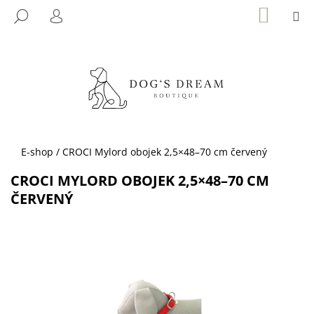
K
Přejít
NÁKUP
M
HLEDAT
KOŠÍK
na
O
PŘIHLÁŠENÍ
ZPĚT
ZPĚT
obsah
Š
Í
C
K
O
P
O
T
Domů
E-shop
/
CROCI Mylord obojek 2,5×48–70 cm červený
Ř
CROCI MYLORD OBOJEK 2,5×48–70 CM
E
ČERVENÝ
B
U
J
E
T
E
N