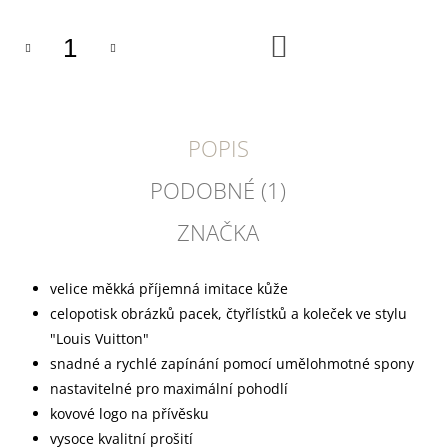
U
J
E
DO
KOŠÍKU
M
E
DOKAS
KACHNÍ
POPIS
PRSA
KOUSKY200G
PODOBNÉ (1)
199
Kč
ZNAČKA
velice měkká příjemná imitace kůže
celopotisk obrázků pacek, čtyřlístků a koleček ve stylu
"Louis Vuitton"
snadné a rychlé zapínání pomocí umělohmotné spony
nastavitelné pro maximální pohodlí
kovové logo na přívěsku
vysoce kvalitní prošití