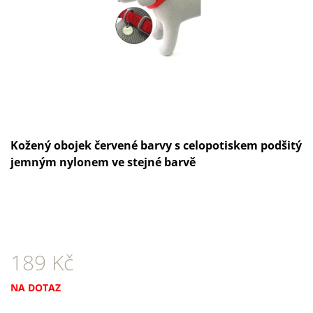
A
J
Í
T
?
Kožený obojek červené barvy s celopotiskem podšitý
jemným nylonem ve stejné barvě
HLEDAT
D
O
P
189 Kč
O
R
Měrná
U
NA DOTAZ
Č
cena: