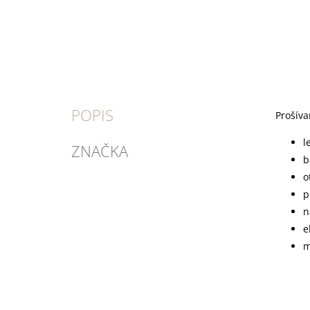
POPIS
Prošíva
l
ZNAČKA
b
o
p
n
e
m