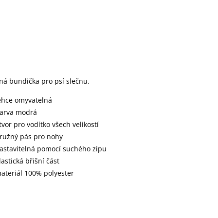
ná bundička pro psí slečnu.
ehce omyvatelná
arva modrá
tvor pro vodítko všech velikostí
ružný pás pro nohy
astavitelná pomocí suchého zipu
lastická břišní část
ateriál 100% polyester