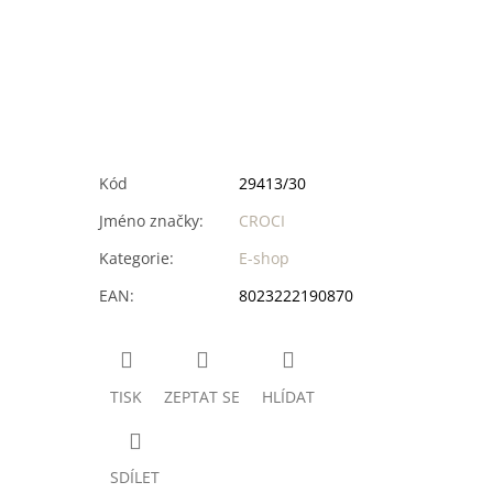
Kód
29413/30
Jméno značky
:
CROCI
Kategorie
:
E-shop
EAN
:
8023222190870
TISK
ZEPTAT SE
HLÍDAT
SDÍLET