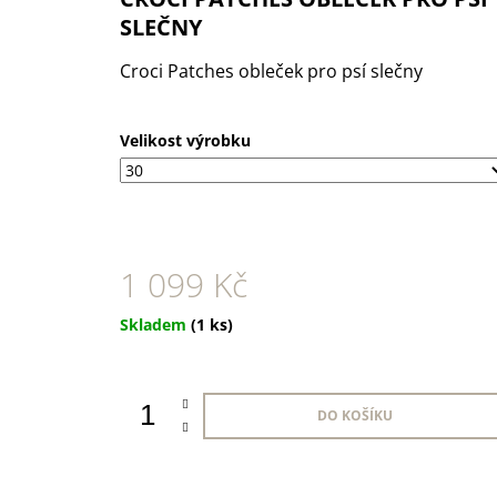
1 KS
SLEČNY
35 Kč
Croci Patches obleček pro psí slečny
Velikost výrobku
1 099 Kč
Měrná
Skladem
(1 ks)
cena:
DO KOŠÍKU