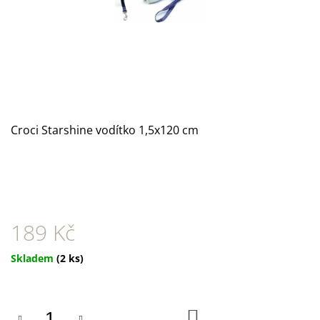
A
J
Í
T
?
Croci Starshine vodítko 1,5x120 cm
HLEDAT
189 Kč
D
O
P
Měrná
Skladem
(2 ks)
O
cena:
R
U
Č
DO