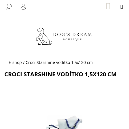
K
Přejít
NÁKUP
M
HLEDAT
KOŠÍK
na
O
PŘIHLÁŠENÍ
ZPĚT
ZPĚT
obsah
Š
Í
C
K
O
P
O
T
Domů
E-shop
/
Croci Starshine vodítko 1,5x120 cm
Ř
CROCI STARSHINE VODÍTKO 1,5X120 CM
E
B
U
J
E
T
E
N