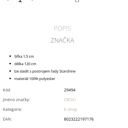
U
KOŠÍKU
J
E
M
E
POPIS
SUŠENÉ
ZNAČKA
VEPŘOVÉ
UCHO
45
šířka 1,5 cm
Kč
délka 120 cm
lze sladit s postrojem řady Starshine
materiál 100% polyester
Kód
29494
Jméno značky
:
CROCI
Kategorie
:
E-shop
EAN
:
8023222197176