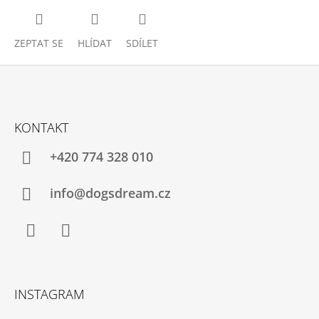
ZEPTAT SE
HLÍDAT
SDÍLET
Z
Á
KONTAKT
P
A
+420 774 328 010
T
Í
info@dogsdream.cz
Facebook
Instagram
INSTAGRAM