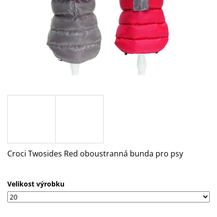
A
J
Í
T
?
HLEDAT
Croci Twosides Red oboustranná bunda pro psy
D
O
P
O
Velikost výrobku
R
U
Č