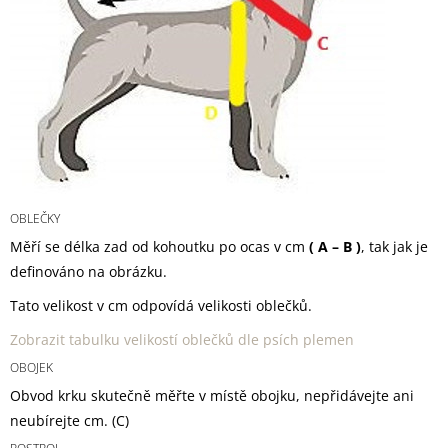
OBLEČKY
Měří se délka zad od kohoutku po ocas v cm
( A – B )
, tak jak je
definováno na obrázku.
Tato velikost v cm odpovídá velikosti oblečků.
Zobrazit tabulku velikostí oblečků dle psích plemen
OBOJEK
Obvod krku skutečně měřte v místě obojku, nepřidávejte ani
neubírejte cm.
(C)