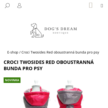
K
Přejít
NÁKUP
M
HLEDAT
KOŠÍK
na
O
PŘIHLÁŠENÍ
ZPĚT
ZPĚT
obsah
Š
Í
C
K
O
P
O
T
Domů
E-shop
/
Croci Twosides Red oboustranná bunda pro psy
Ř
CROCI TWOSIDES RED OBOUSTRANNÁ
E
BUNDA PRO PSY
B
U
NOVINKA
J
E
T
E
N