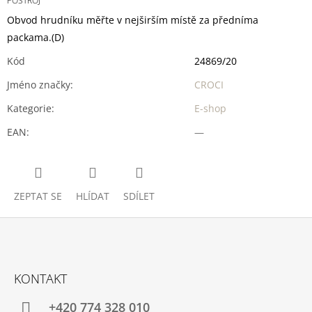
POSTROJ
Obvod hrudníku měřte v nejširším místě za předníma
packama.
(D)
Kód
24869/20
Jméno značky
:
CROCI
Kategorie
:
E-shop
EAN
:
—
ZEPTAT SE
HLÍDAT
SDÍLET
Z
Á
KONTAKT
P
A
+420 774 328 010