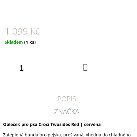
U
J
E
M
E
1 099 Kč
DOKAS
Měrná
Skladem
(1 ks)
KACHNÍ
PRSA
cena:
PROUŽKY
250
G
DO
KOŠÍKU
199
Kč
POPIS
ZNAČKA
Obleček pro psa Croci Twosides Red | červená
Zateplená bunda pro pejska, prošívaná, vhodná do chladného