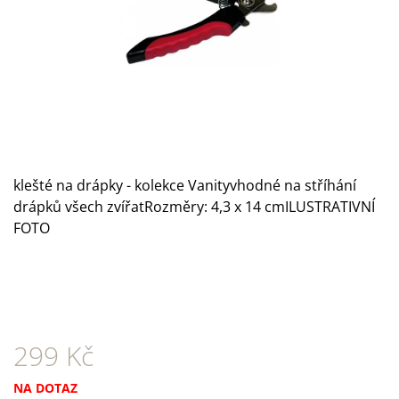
A
J
Í
T
?
klešté na drápky - kolekce Vanityvhodné na stříhání
drápků všech zvířatRozměry: 4,3 x 14 cmILUSTRATIVNÍ
HLEDAT
FOTO
D
O
P
O
299 Kč
R
U
Č
Měrná
NA DOTAZ