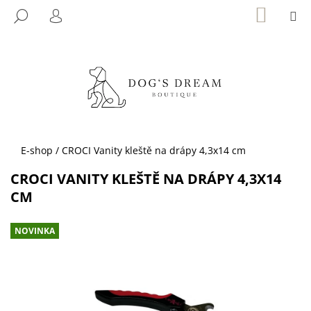
K
Přejít
NÁKUP
M
HLEDAT
KOŠÍK
na
O
PŘIHLÁŠENÍ
ZPĚT
ZPĚT
obsah
Š
Í
C
K
O
P
O
T
Domů
E-shop
/
CROCI Vanity kleště na drápy 4,3x14 cm
Ř
CROCI VANITY KLEŠTĚ NA DRÁPY 4,3X14
E
CM
B
U
NOVINKA
J
E
T
E
N