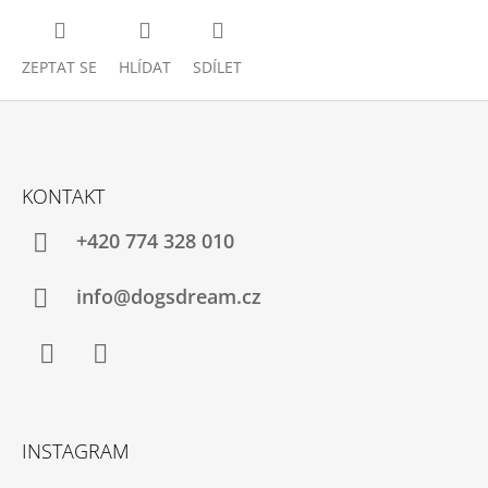
ZEPTAT SE
HLÍDAT
SDÍLET
Z
Á
KONTAKT
P
A
+420 774 328 010
T
Í
info@dogsdream.cz
Facebook
Instagram
INSTAGRAM