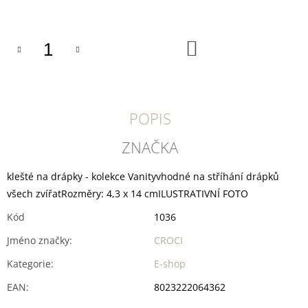
U
cena:
J
E
M
DO
KOŠÍKU
E
TRIXIE
SUŠENÝ
VEPŘOVÝ
POPIS
RYPÁČEK
BÍLÝ
1
ZNAČKA
KS
35
klešté na drápky - kolekce Vanityvhodné na stříhání drápků
Kč
všech zvířatRozměry: 4,3 x 14 cmILUSTRATIVNÍ FOTO
Kód
1036
Jméno značky
:
CROCI
Kategorie
:
E-shop
EAN
:
8023222064362