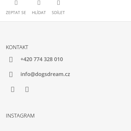
ZEPTAT SE
HLÍDAT
SDÍLET
Z
Á
KONTAKT
P
A
+420 774 328 010
T
Í
info@dogsdream.cz
Facebook
Instagram
INSTAGRAM