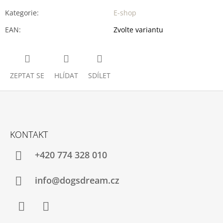
Kategorie
:
E-shop
EAN
:
Zvolte variantu
ZEPTAT SE
HLÍDAT
SDÍLET
Z
Á
KONTAKT
P
A
+420 774 328 010
T
Í
info@dogsdream.cz
Facebook
Instagram