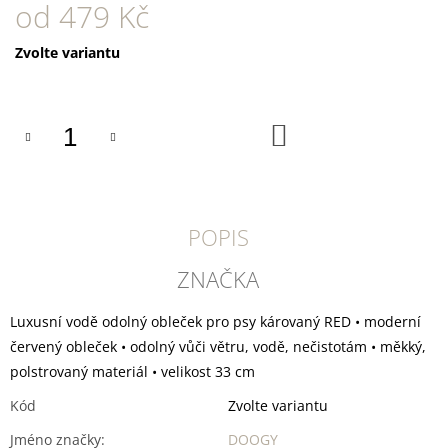
U
od
479 Kč
J
E
Měrná
Zvolte variantu
M
cena:
E
SUŠENÉ
DO
VEPŘOVÉ
KOŠÍKU
UCHO
45
Kč
POPIS
ZNAČKA
Luxusní vodě odolný obleček pro psy károvaný RED • moderní
červený obleček • odolný vůči větru, vodě, nečistotám • měkký,
polstrovaný materiál • velikost 33 cm
Kód
Zvolte variantu
Jméno značky
:
DOOGY