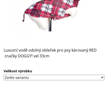
A
J
Í
T
?
Luxusní vodě odolný obleček pro psy károvaný RED
značky DOGGY! vel 33cm
HLEDAT
Velikost výrobku
D
O
P
O
R
U
Č