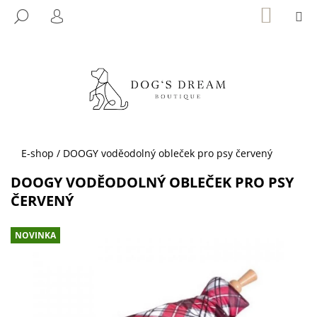
K
Přejít
NÁKUP
M
HLEDAT
KOŠÍK
na
O
PŘIHLÁŠENÍ
ZPĚT
ZPĚT
obsah
Š
Í
C
K
O
P
O
T
Domů
E-shop
/
DOOGY voděodolný obleček pro psy červený
Ř
DOOGY VODĚODOLNÝ OBLEČEK PRO PSY
E
ČERVENÝ
B
U
NOVINKA
J
E
T
E
N