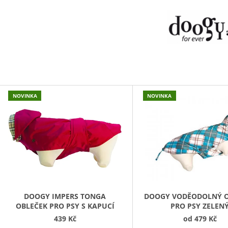
45 Kč
199 Kč
V
NOVINKA
NOVINKA
Ý
P
S
P
R
O
D
DOOGY IMPERS TONGA
DOOGY VODĚODOLNÝ O
OBLEČEK PRO PSY S KAPUCÍ
PRO PSY ZELEN
U
439 Kč
od
479 Kč
K