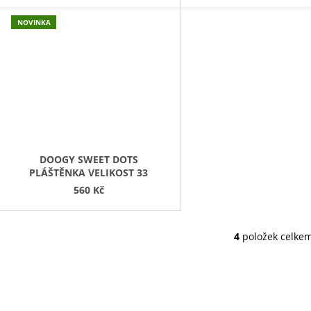
T
NOVINKA
Ů
DOOGY SWEET DOTS
PLÁŠTĚNKA VELIKOST 33
560 Kč
4
položek celke
O
V
L
Á
D
A