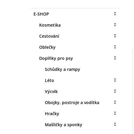
O
1 KS
S
35 Kč
K
Přeskočit
E-SHOP
T
A
kategorie
T
R
Kosmetika
E
A
G
Cestování
N
O
R
N
Oblečky
I
Í
E
Doplňky pro psy
P
A
Schůdky a rampy
I
N
Léto
E
Výcvik
L
Obojky, postroje a vodítka
Hračky
Mašličky a sponky