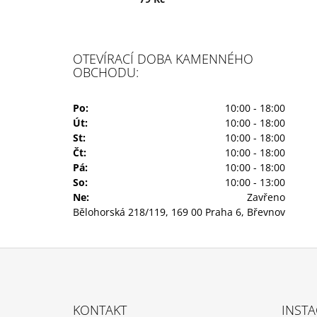
OTEVÍRACÍ DOBA KAMENNÉHO
OBCHODU:
Po:
10:00 - 18:00
Út:
10:00 - 18:00
St:
10:00 - 18:00
Čt:
10:00 - 18:00
Pá:
10:00 - 18:00
So:
10:00 - 13:00
Ne:
Zavřeno
Bělohorská 218/119, 169 00 Praha 6, Břevnov
Z
Á
KONTAKT
INST