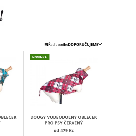
Ř
Řadit podle:
DOPORUČUJEME
A
Z
NOVINKA
E
N
Í
P
R
O
D
BLEČEK
DOOGY VODĚODOLNÝ OBLEČEK
U
Ý
PRO PSY ČERVENÝ
K
od
479 Kč