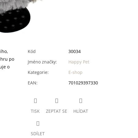
ího,
Kód
30034
 hru po
Jméno značky
:
Happy Pet
uje o
Kategorie
:
E-shop
EAN
:
701029397330
TISK
ZEPTAT SE
HLÍDAT
SDÍLET