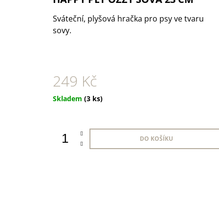
1 KS
35 Kč
Sváteční, plyšová hračka pro psy ve tvaru
sovy.
249 Kč
Měrná
Skladem
(3 ks)
cena:
DO KOŠÍKU