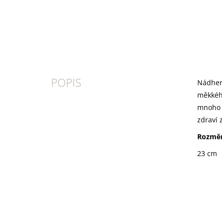
POPIS
Nádhern
měkkého
mnoho h
zdraví 
Rozměr
23 cm