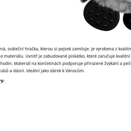
á, sváteční hračka, kterou si pejsek zamiluje. Je vyrobena z kvalitn
 materiálu. Uvnitř je zabudované pískátko, které zaručuje kvalitní
odin. Materiál na končetinách podporuje přirozené žvýkání a peč
zubů a dásní. Ideální jako dárek k Vánocům.
y: