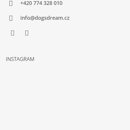
A
+420 774 328 010
T
Í
info@dogsdream.cz
Facebook
Instagram
INSTAGRAM