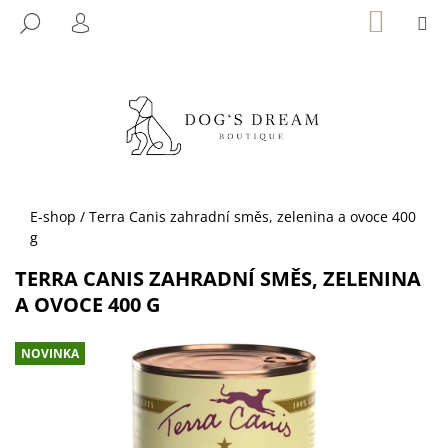
K
Přejít
NÁKUP
M
HLEDAT
KOŠÍK
na
O
PŘIHLÁŠENÍ
ZPĚT
ZPĚT
obsah
Š
Í
C
K
O
P
O
T
Domů
E-shop
/
Terra Canis zahradní směs, zelenina a ovoce 400
Ř
g
E
TERRA CANIS ZAHRADNÍ SMĚS, ZELENINA
B
A OVOCE 400 G
U
J
NOVINKA
E
T
E
N