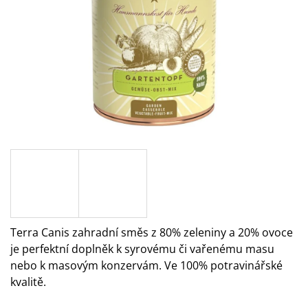
A
J
Í
T
?
HLEDAT
D
O
Terra Canis zahradní směs z 80% zeleniny a 20% ovoce
P
je perfektní doplněk k syrovému či vařenému masu
O
nebo k masovým konzervám. Ve 100% potravinářské
R
kvalitě.
U
Č