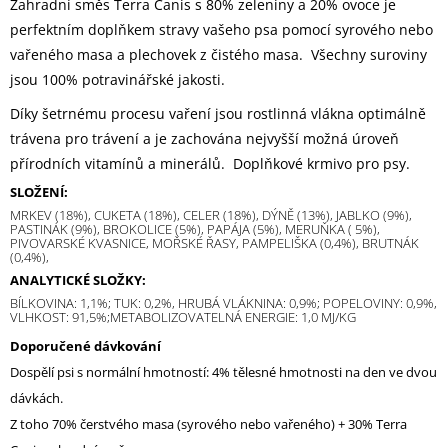
Zahradní směs Terra Canis s 80% zeleniny a 20% ovoce je
perfektním doplňkem stravy vašeho psa pomocí syrového nebo
vařeného masa a plechovek z čistého masa. Všechny suroviny
jsou 100% potravinářské jakosti.
Díky šetrnému procesu vaření jsou rostlinná vlákna optimálně
trávena pro trávení a je zachována nejvyšší možná úroveň
přírodních vitamínů a minerálů. Doplňkové krmivo pro psy.
SLOŽENÍ:
MRKEV (18%), CUKETA (18%), CELER (18%), DÝNĚ (13%), JABLKO (9%),
PASTINÁK (9%), BROKOLICE (5%), PAPÁJA (5%), MERUŇKA ( 5%),
PIVOVARSKÉ KVASNICE, MOŘSKÉ ŘASY, PAMPELIŠKA (0,4%), BRUTNÁK
(0,4%),
ANALYTICKÉ SLOŽKY:
BÍLKO
VINA: 1,1%; TUK: 0,2%, HRUBÁ VLÁKNINA: 0,9%; POPELOVINY: 0,9%,
VLHKOST: 91,5%;
METABOLIZOVATELNÁ ENERGIE: 1,0 MJ/KG
Doporučené dávkování
Dospělí psi s normální hmotností: 4% tělesné hmotnosti na den ve dvou
dávkách.
Z toho 70% čerstvého masa (syrového nebo vařeného) + 30% Terra