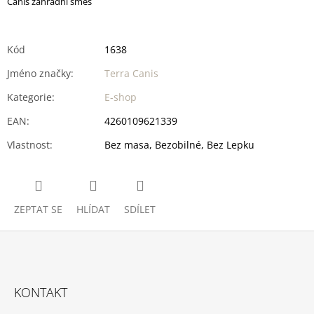
Canis zahradní směs
Kód
1638
Jméno značky
:
Terra Canis
Kategorie
:
E-shop
EAN
:
4260109621339
Vlastnost
:
Bez masa, Bezobilné, Bez Lepku
ZEPTAT SE
HLÍDAT
SDÍLET
Z
Á
KONTAKT
P