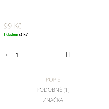
U
J
E
M
E
99 Kč
DOKAS
TYČINKY
Měrná
Skladem
(2 ks)
Z
cena:
HOVĚZÍ
KŮŽE
OBALENÉ
DO
KUŘECÍM
KOŠÍKU
200
G
199
Kč
POPIS
PODOBNÉ (1)
ZNAČKA